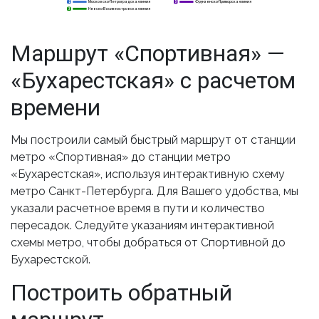
Московско-Петроградская линия
Фрунзенско-Приморская линия
2
2
5
Невско-Василеостровская линия
3
3
Маршрут «Спортивная» —
«Бухарестская» с расчетом
времени
Мы построили самый быстрый маршрут от станции
метро «Спортивная» до станции метро
«Бухарестская», используя интерактивную схему
метро Санкт-Петербурга. Для Вашего удобства, мы
указали расчетное время в пути и количество
пересадок. Следуйте указаниям интерактивной
схемы метро, чтобы добраться от Спортивной до
Бухарестской.
Построить обратный