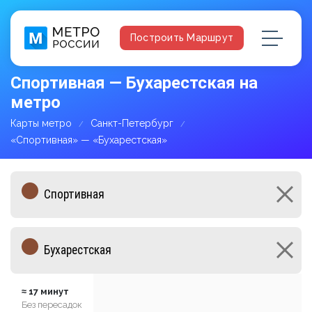
Построить Маршрут
Спортивная — Бухарестская на
метро
Карты метро
Санкт-Петербург
«Спортивная» — «Бухарестская»
≈ 17 минут
Без пересадок