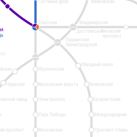
Гостиный двор
Маяковская
Спасская
Владимирская
ая
ая
Достоевская
Лиговский
дь
дь
проспект
Пушкинская
Звенигородская
тут
Обводный канал
ийская
Фрунзенская
Нарвская
Московские ворота
Волковская
ровский завод
Электросила
Бухарестская
о
Парк Победы
Международная
ий проспект
Московская
Проспект Славы