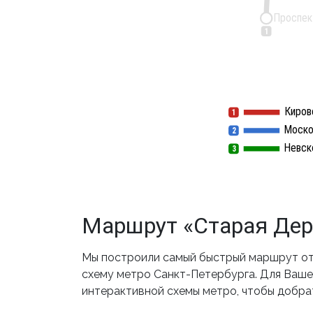
Проспек
1
Киров
1
1
Моско
2
2
Невск
3
3
Маршрут «Старая Дер
Мы построили самый быстрый маршрут от 
схему метро Санкт-Петербурга. Для Вашег
интерактивной схемы метро, чтобы добра