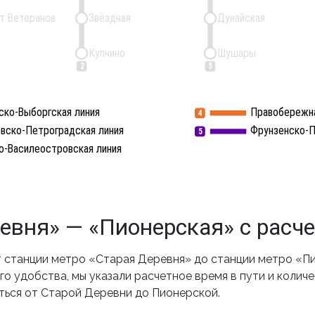
т Ветеранов
Звёздная
Дунайская
Купчино
Шушары
2
5
ско-Выборгская линия
Правобережна
4
вско-Петроградская линия
Фрунзенско-П
5
о-Василеостровская линия
евня» — «Пионерская» с расч
станции метро «Старая Деревня» до станции метро «Пи
о удобства, мы указали расчетное время в пути и колич
ться от Старой Деревни до Пионерской.