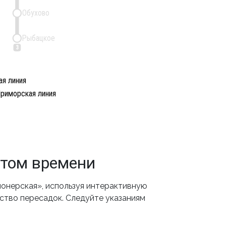
Обухово
Рыбацкое
3
я линия
риморская линия
етом времени
онерская», используя интерактивную
ество пересадок. Следуйте указаниям