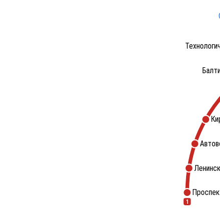
Технологи
Балт
Ки
Автов
Ленинск
Проспек
1