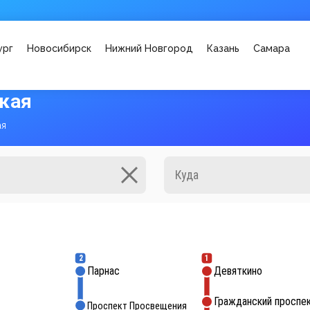
ург
Новосибирск
Нижний Новгород
Казань
Самара
кая
ая
2
1
Парнас
Девяткино
Гражданский проспе
Проспект Просвещения