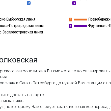
2
5
ско-Выборгская линия
Правобережна
4
вско-Петроградская линия
Фрунзенско-П
5
о-Василеостровская линия
олковская
ргского метрополитена Вы сможете легко спланировать
ния.
овская» в Санкт-Петербурге до нужной Вам станции с п
ите доехать, на карте;
списка ниже.
т, по которому Вам следует ехать, включая все пересадк