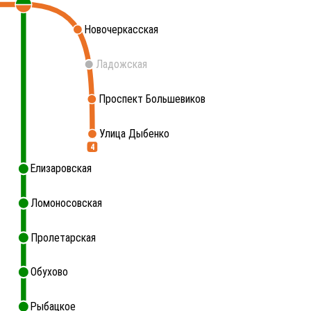
Новочеркасская
Ладожская
Проспект Большевиков
Улица Дыбенко
4
Елизаровская
Ломоносовская
Пролетарская
Обухово
Рыбацкое