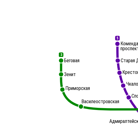
5
Коменда
проспек
3
Беговая
Старая 
Кресто
Зенит
Чкало
Приморская
Сп
Василеостровская
Адмиралтейс