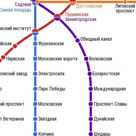
Садовая
Достоевская
Лиговский
Сенная площадь
проспект
Пушкинская
Звенигородская
ческий институт
Обводный канал
ийская
Фрунзенская
Нарвская
Московские ворота
Волковская
ровский завод
Электросила
Бухарестская
о
Парк Победы
Международная
ий проспект
Московская
Проспект Славы
т Ветеранов
Звёздная
Дунайская
Купчино
Шушары