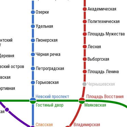
Академическая
Озерки
Политехническая
Удельная
Площадь Мужества
нтский
Пионерская
т
Лесная
Чёрная речка
Деревня
Выборгская
вский остров
Петроградская
Площадь Ленина
вская
Горьковская
Чернышевская
ортивная
Невский проспект
Площадь Восстания
Гостиный двор
Маяковская
кая
Спасская
Владимирская