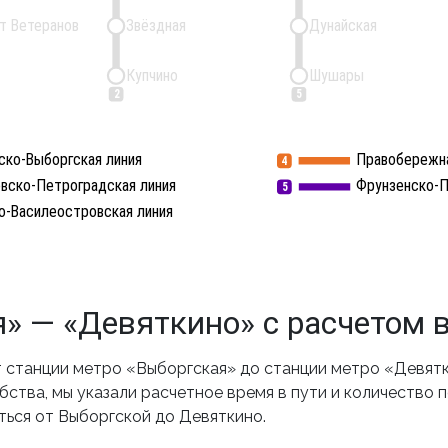
т Ветеранов
Звёздная
Дунайская
Купчино
Шушары
2
5
ско-Выборгская линия
Правобережна
4
вско-Петроградская линия
Фрунзенско-П
5
о-Василеостровская линия
» — «Девяткино» с расчетом 
станции метро «Выборгская» до станции метро «Девятк
ства, мы указали расчетное время в пути и количество 
ться от Выборгской до Девяткино.