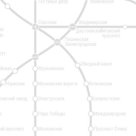
Гостиный двор
Маяковская
Спасская
Владимирская
ая
Достоевская
Лиговский
дь
проспект
Пушкинская
Звенигородская
тут
Обводный канал
ийская
Фрунзенская
Нарвская
Московские ворота
Волковская
ровский завод
Электросила
Бухарестская
о
Парк Победы
Международная
ий проспект
Московская
Проспект Славы