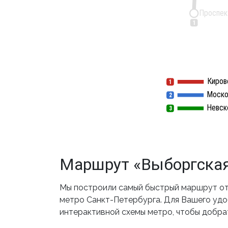
Проспек
1
Киров
1
1
Моско
2
2
Невск
3
3
Маршрут «Выборгская
Мы построили самый быстрый маршрут от 
метро Санкт-Петербурга. Для Вашего удоб
интерактивной схемы метро, чтобы добра