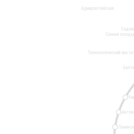
Адмиралтейская
Садов
Сенная площа
Технологический инсти
Балт
Ки
Автов
Ленинск