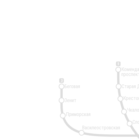
5
Коменда
проспек
3
Беговая
Старая 
Кресто
Зенит
Чкало
Приморская
Сп
Василеостровская