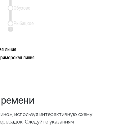
Обухово
Рыбацкое
3
я линия
риморская линия
времени
ино», используя интерактивную схему
пересадок. Следуйте указаниям