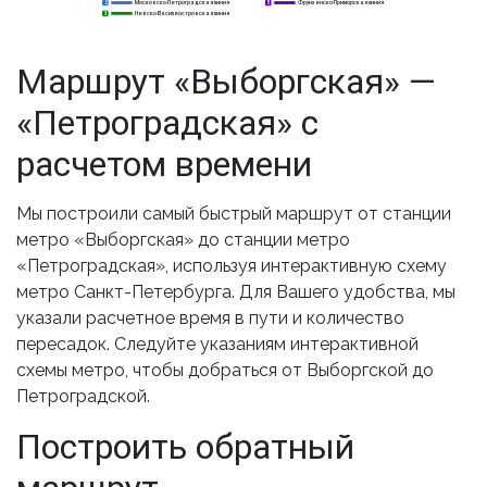
Московско-Петроградская линия
Фрунзенско-Приморская линия
2
2
5
Невско-Василеостровская линия
3
3
Маршрут «Выборгская» —
«Петроградская» с
расчетом времени
Мы построили самый быстрый маршрут от станции
метро «Выборгская» до станции метро
«Петроградская», используя интерактивную схему
метро Санкт-Петербурга. Для Вашего удобства, мы
указали расчетное время в пути и количество
пересадок. Следуйте указаниям интерактивной
схемы метро, чтобы добраться от Выборгской до
Петроградской.
Построить обратный