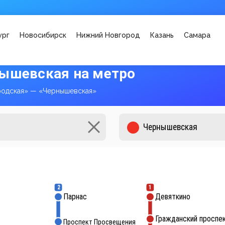
ург
Новосибирск
Нижний Новгород
Казань
Самара
нышевская на метро
родская» — «Чернышевская»
2
1
Парнас
Девяткино
Гражданский проспе
Проспект Просвещения