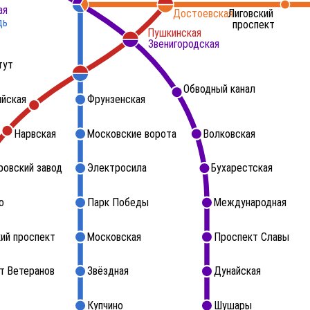
ая
Достоевская
Лиговский
дь
проспект
Пушкинская
Звенигородская
тут
Обводный канал
ийская
Фрунзенская
Нарвская
Московские ворота
Волковская
ровский завод
Электросила
Бухарестская
о
Парк Победы
Международная
ий проспект
Московская
Проспект Славы
т Ветеранов
Звёздная
Дунайская
Купчино
Шушары