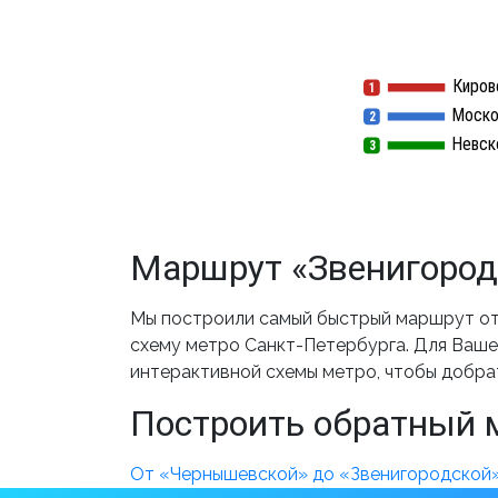
Киров
1
1
Моско
2
2
Невск
3
3
Маршрут «Звенигород
Мы построили самый быстрый маршрут от
схему метро Санкт-Петербурга. Для Вашег
интерактивной схемы метро, чтобы добра
Построить обратный 
От «Чернышевской» до «Звенигородской