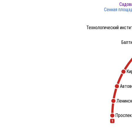
Садов
Сенная площа
Технологический инсти
Балт
Ки
Автов
Ленинск
Проспек
1