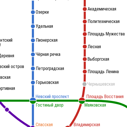
Академическая
Озерки
Политехническая
Удельная
Площадь Мужества
нтский
Пионерская
т
Лесная
Чёрная речка
Деревня
Выборгская
вский остров
Петроградская
Площадь Ленина
вская
Горьковская
Чернышевская
ортивная
Невский проспект
Площадь Восстания
Гостиный двор
Маяковская
Спасская
Владимирская