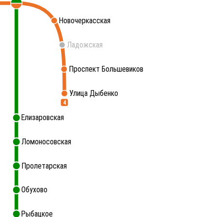
Новочеркасская
Ладожская
Проспект Большевиков
Улица Дыбенко
4
Елизаровская
Ломоносовская
Пролетарская
Обухово
Рыбацкое