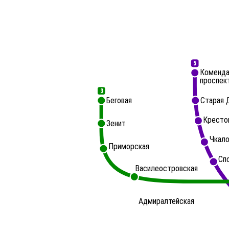
5
Коменда
проспек
3
Беговая
Старая 
Кресто
Зенит
Чкало
Приморская
Сп
Василеостровская
Адмиралтейская