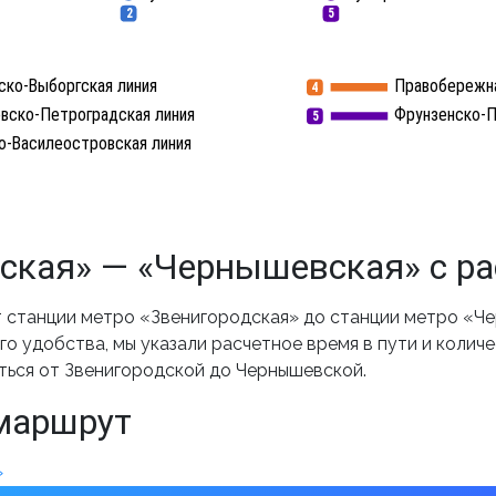
2
5
ско-Выборгская линия
Правобережна
4
вско-Петроградская линия
Фрунзенско-П
5
о-Василеостровская линия
ская» — «Чернышевская» с ра
 станции метро «Звенигородская» до станции метро «Че
о удобства, мы указали расчетное время в пути и колич
ться от Звенигородской до Чернышевской.
маршрут
»