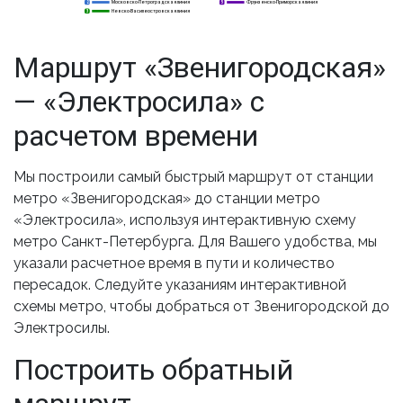
Московско-Петроградская линия
Фрунзенско-Приморская линия
2
2
5
Невско-Василеостровская линия
3
3
Маршрут «Звенигородская»
— «Электросила» с
расчетом времени
Мы построили самый быстрый маршрут от станции
метро «Звенигородская» до станции метро
«Электросила», используя интерактивную схему
метро Санкт-Петербурга. Для Вашего удобства, мы
указали расчетное время в пути и количество
пересадок. Следуйте указаниям интерактивной
схемы метро, чтобы добраться от Звенигородской до
Электросилы.
Построить обратный