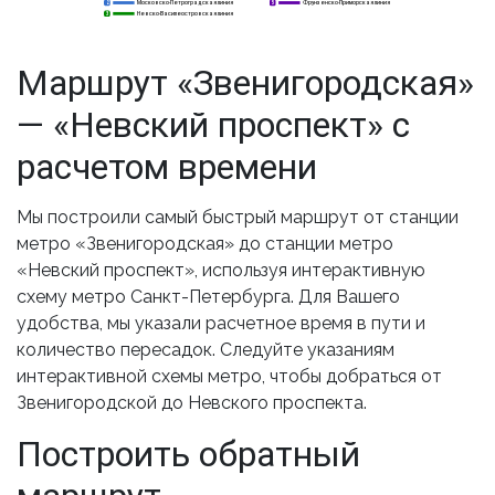
Московско-Петроградская линия
Фрунзенско-Приморская линия
2
2
5
Невско-Василеостровская линия
3
3
Маршрут «Звенигородская»
— «Невский проспект» с
расчетом времени
Мы построили самый быстрый маршрут от станции
метро «Звенигородская» до станции метро
«Невский проспект», используя интерактивную
схему метро Санкт-Петербурга. Для Вашего
удобства, мы указали расчетное время в пути и
количество пересадок. Следуйте указаниям
интерактивной схемы метро, чтобы добраться от
Звенигородской до Невского проспекта.
Построить обратный