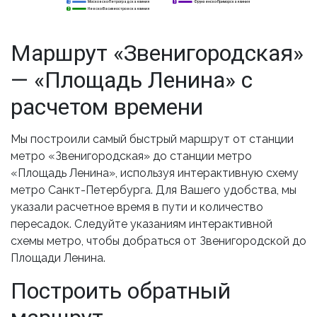
Московско-Петроградская линия
Фрунзенско-Приморская линия
2
2
5
Невско-Василеостровская линия
3
3
Маршрут «Звенигородская»
— «Площадь Ленина» с
расчетом времени
Мы построили самый быстрый маршрут от станции
метро «Звенигородская» до станции метро
«Площадь Ленина», используя интерактивную схему
метро Санкт-Петербурга. Для Вашего удобства, мы
указали расчетное время в пути и количество
пересадок. Следуйте указаниям интерактивной
схемы метро, чтобы добраться от Звенигородской до
Площади Ленина.
Построить обратный