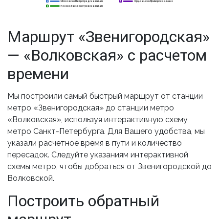
Московско-Петроградская линия
Фрунзенско-Приморская линия
2
2
5
Невско-Василеостровская линия
3
3
Маршрут «Звенигородская»
— «Волковская» с расчетом
времени
Мы построили самый быстрый маршрут от станции
метро «Звенигородская» до станции метро
«Волковская», используя интерактивную схему
метро Санкт-Петербурга. Для Вашего удобства, мы
указали расчетное время в пути и количество
пересадок. Следуйте указаниям интерактивной
схемы метро, чтобы добраться от Звенигородской до
Волковской.
Построить обратный