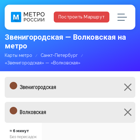
Построить Маршрут
Звенигородская — Волковская на
метро
Карты метро
Санкт-Петербург
«Звенигородская» — «Волковская»
≈ 6 минут
Без пересадок