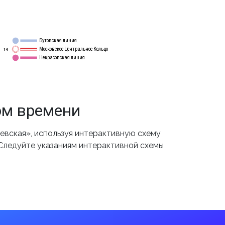
Бутовская линия
12
Московское Центральное Кольцо
14
Некрасовская линия
15
ом времени
вская», используя интерактивную схему
 Следуйте указаниям интерактивной схемы