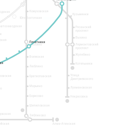
Кожуховская
одская
Кузьминки
14
Юго-Восточная
Автозаводская
Рязанский
проспект
рк
Выхино
ская
Печатники
Печатники
Косино
Лермонтовский
проспект
Жулебино
Волжская
ая
ая
Котельники
Люблино
7
Улица
ровская
Братиславская
Дмитриевского
Марьино
Лухмановская
о
1
Борисово
Некрасовка
15
Шипиловская
10
овская
Зябликово
2
ейская
Алма-Атинская