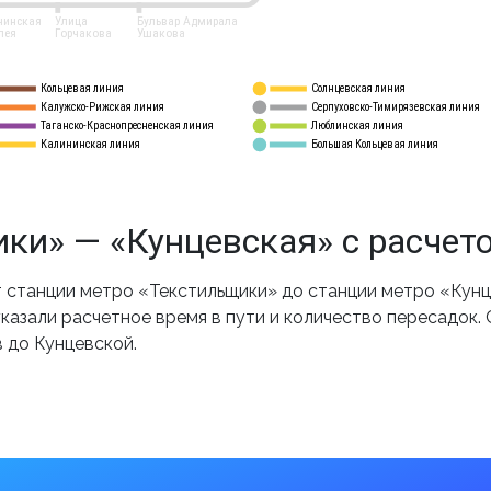
нинская
Улица
Бульвар Адмирала
лея
Горчакова
Ушакова
Кольцевая линия
Солнцевская линия
8 
А
Калужско-Рижская линия
Серпуховско-Тимирязевская линия
9
Таганско-Краснопресненская линия
Люблинская линия
10
Калининская линия
Большая Кольцевая линия
11
ки» — «Кунцевская» с расчет
станции метро «Текстильщики» до станции метро «Кунце
казали расчетное время в пути и количество пересадок.
 до Кунцевской.