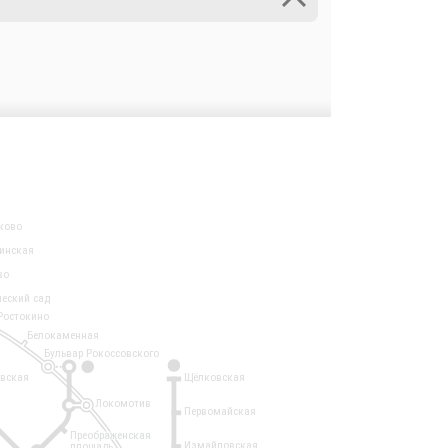
ково
инская
во
ческий сад
Ростокино
Белокаменная
Бульвар Рокоссовского
3
1
евская
Щёлковская
Локомотив
Первомайская
Преображенская
Измайловская
площадь