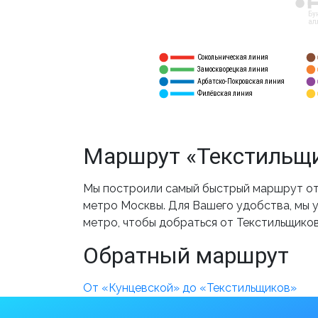
12
Бу
ал
Сокольническая линия
5
1
Замоскворецкая линия
6
2
Арбатско-Покровская линия
3
7
Филёвская линия
4
8
Маршрут «Текстильщи
Мы построили самый быстрый маршрут от 
метро Москвы. Для Вашего удобства, мы у
метро, чтобы добраться от Текстильщиков
Обратный маршрут
От «Кунцевской» до «Текстильщиков»