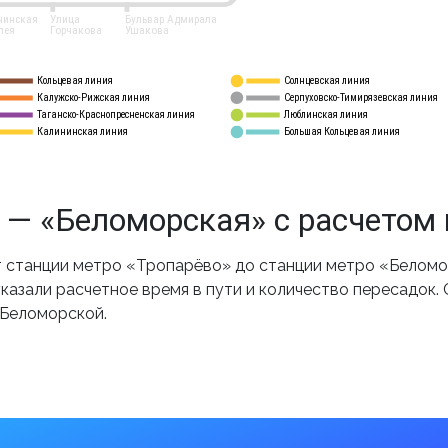
нинская
Улица
Бульвар Адмирала
лея
Горчакова
Ушакова
Кольцевая линия
Солнцевская линия
8 
А
Калужско-Рижская линия
Серпуховско-Тимирязевская линия
9
Таганско-Краснопресненская линия
Люблинская линия
10
Калининская линия
Большая Кольцевая линия
11
 — «Беломорская» с расчетом
 станции метро «Тропарёво» до станции метро «Беломор
казали расчетное время в пути и количество пересадок.
 Беломорской.