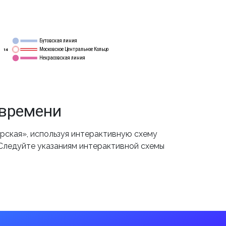
Бутовская линия
12
Московское Центральное Кольцо
14
Некрасовская линия
15
 времени
ская», используя интерактивную схему
 Следуйте указаниям интерактивной схемы