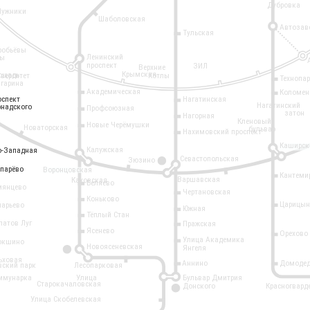
Дубровка
Лужники
Шаболовская
Автозав
Тульская
робьёвы
Ленинский
ры
проспект
ЗИЛ
Верхние
Крымская
ощадь
иверситет
Котлы
Технопа
агарина
Академическая
Коломен
оспект
оспект
Нагатинская
Нагатинский
рнадского
рнадского
Профсоюзная
затон
Нагорная
Кленовый
Новые Черёмушки
Новаторская
бульвар
Нахимовский проспект
Каширск
Калужская
о-Западная
о-Западная
Севастопольская
Зюзино
11
опарёво
опарёво
Воронцовская
Кантеми
Варшавская
Каховская
Беляево
мянцево
Чертановская
Коньково
Царицын
ларьево
Южная
Тёплый Стан
латов Луг
Пражская
Ясенево
Орехово
Улица Академика
окшино
Новоясеневская
Янгеля
6
ьховая
Аннино
Домодед
вский парк
Лесопарковая
ммунарка
Улица
Бульвар Дмитрия
Старокачаловская
Донского
Красногвард
9
Улица Скобелевская