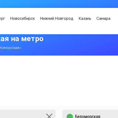
ург
Новосибирск
Нижний Новгород
Казань
Самара
ая на метро
ломорская»