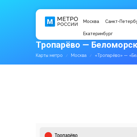
Москва
Санкт-Петерб
Екатеринбург
Тропарёво — Беломорск
Карты метро
Москва
«Тропарёво» — «Бе