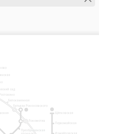
ково
инская
во
ческий сад
Ростокино
Белокаменная
Бульвар Рокоссовского
3
1
евская
Щёлковская
Локомотив
Первомайская
Преображенская
Измайловская
площадь