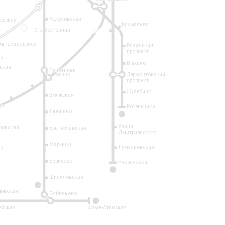
Кожуховская
одская
Кузьминки
14
Юго-Восточная
Автозаводская
Рязанский
проспект
рк
Выхино
ская
Печатники
Косино
Лермонтовский
проспект
Жулебино
Волжская
ая
Котельники
Люблино
7
Улица
ровская
Братиславская
Дмитриевского
Марьино
Лухмановская
о
1
Борисово
Некрасовка
15
Шипиловская
10
овская
Зябликово
2
ейская
Алма-Атинская