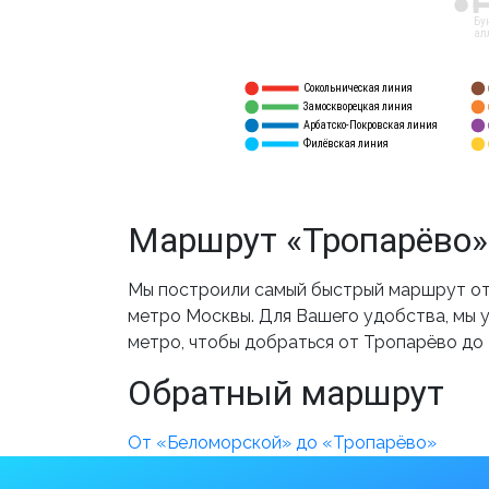
12
Бу
ал
Сокольническая линия
5
1
Замоскворецкая линия
6
2
Арбатско-Покровская линия
3
7
Филёвская линия
4
8
Маршрут «Тропарёво»
Мы построили самый быстрый маршрут от
метро Москвы. Для Вашего удобства, мы у
метро, чтобы добраться от Тропарёво до
Обратный маршрут
От «Беломорской» до «Тропарёво»