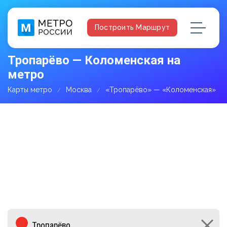
Построить Маршрут
Тропарёво — Коломенская на
метро
Карты метро
Москва
«Тропарёво» — «Коломенская»