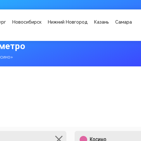
ург
Новосибирск
Нижний Новгород
Казань
Самара
 метро
осино»