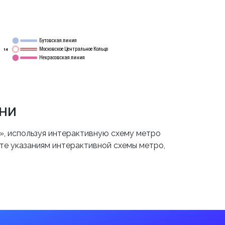
Бутовская линия
12
Московское Центральное Кольцо
14
Некрасовская линия
15
ни
, используя интерактивную схему метро
йте указаниям интерактивной схемы метро,