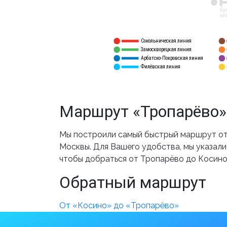
12
Бу
ал
Сокольническая линия
5
1
Замоскворецкая линия
6
2
Арбатско-Покровская линия
3
7
Филёвская линия
4
8
Маршрут «Тропарёво»
Мы построили самый быстрый маршрут от
Москвы. Для Вашего удобства, мы указали
чтобы добраться от Тропарёво до Косино
Обратный маршрут
От «Косино» до «Тропарёво»