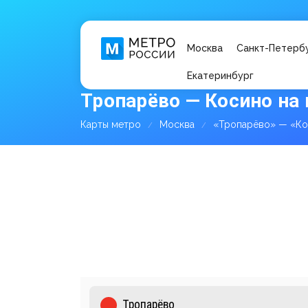
Москва
Санкт-Петерб
Екатеринбург
Тропарёво — Косино на
Карты метро
Москва
«Тропарёво» — «К