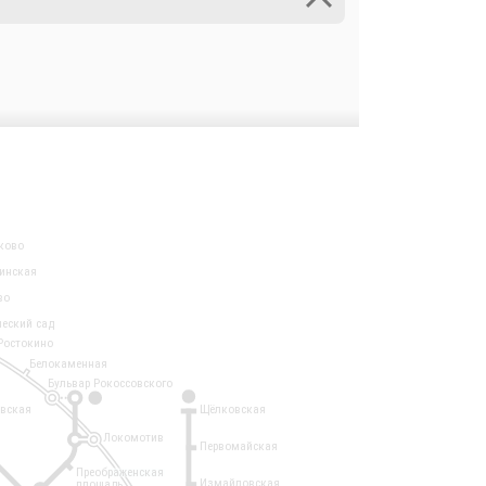
ково
инская
во
ческий сад
Ростокино
Белокаменная
Бульвар Рокоссовского
3
1
евская
Щёлковская
Локомотив
Первомайская
Преображенская
Измайловская
площадь