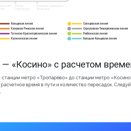
нинская
Улица
Бульвар Адмирала
лея
Горчакова
Ушакова
Кольцевая линия
Солнцевская линия
8 
А
Калужско-Рижская линия
Серпуховско-Тимирязевская линия
9
Таганско-Краснопресненская линия
Люблинская линия
10
Калининская линия
Большая Кольцевая линия
11
 — «Косино» с расчетом време
 станции метро «Тропарёво» до станции метро «Косино»
 расчетное время в пути и количество пересадок. Следу
.