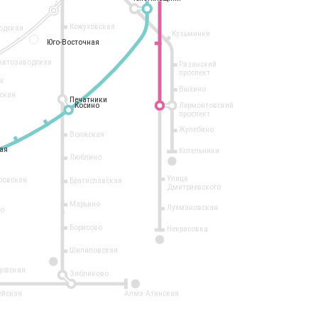
Кожуховская
одская
Кузьминки
14
Юго-Восточная
Юго-Восточная
Автозаводская
Рязанский
проспект
рк
Выхино
ская
Печатники
Печатники
Косино
Косино
Лермонтовский
проспект
Жулебино
Волжская
ая
ая
Котельники
Люблино
7
Улица
ровская
Братиславская
Дмитриевского
Марьино
Лухмановская
о
1
Борисово
Некрасовка
15
Шипиловская
10
овская
Зябликово
2
ейская
Алма-Атинская