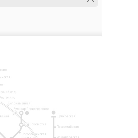
ково
инская
во
ческий сад
Ростокино
Белокаменная
Бульвар Рокоссовского
3
1
евская
Щёлковская
Локомотив
Первомайская
Преображенская
Измайловская
площадь