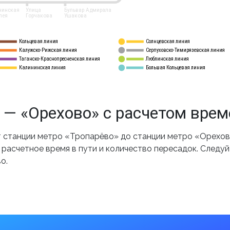
нинская
Улица
Бульвар Адмирала
лея
Горчакова
Ушакова
Кольцевая линия
Солнцевская линия
8 
А
Калужско-Рижская линия
Серпуховско-Тимирязевская линия
9
Таганско-Краснопресненская линия
Люблинская линия
10
Калининская линия
Большая Кольцевая линия
11
 — «Орехово» с расчетом врем
 станции метро «Тропарёво» до станции метро «Орехово
 расчетное время в пути и количество пересадок. Следу
о.