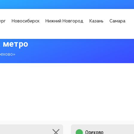
ург
Новосибирск
Нижний Новгород
Казань
Самара
а метро
рехово»