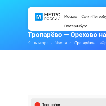
Москва
Санкт-Петерб
Екатеринбург
Тропарёво — Орехово н
Карты метро
Москва
«Тропарёво» — «О