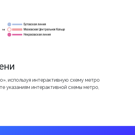
Бутовская линия
12
Московское Центральное Кольцо
14
Некрасовская линия
15
ени
», используя интерактивную схему метро
йте указаниям интерактивной схемы метро,