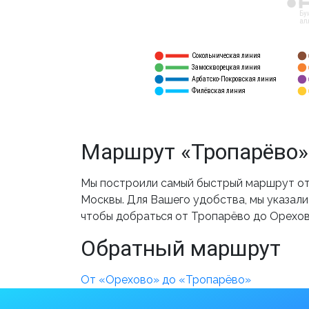
12
Бу
ал
Сокольническая линия
5
1
Замоскворецкая линия
6
2
Арбатско-Покровская линия
3
7
Филёвская линия
4
8
Маршрут «Тропарёво»
Мы построили самый быстрый маршрут от
Москвы. Для Вашего удобства, мы указали
чтобы добраться от Тропарёво до Орехов
Обратный маршрут
От «Орехово» до «Тропарёво»