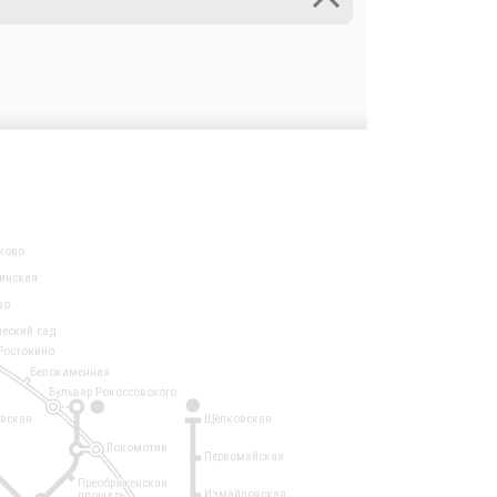
ково
инская
во
ческий сад
Ростокино
Белокаменная
Бульвар Рокоссовского
3
1
евская
Щёлковская
Локомотив
Первомайская
Преображенская
Измайловская
площадь