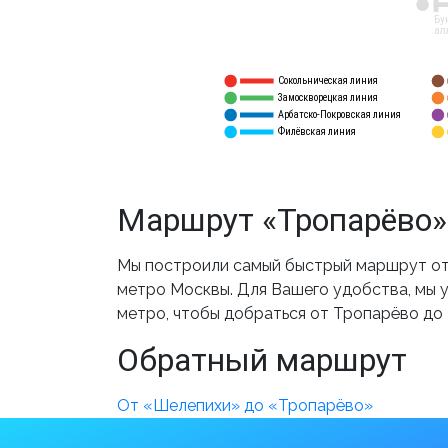
12
Бу
ал
Сокольническая линия
5
1
Замоскворецкая линия
6
2
Арбатско-Покровская линия
3
7
Филёвская линия
4
8
Маршрут «Тропарёво»
Мы построили самый быстрый маршрут от
метро Москвы. Для Вашего удобства, мы у
метро, чтобы добраться от Тропарёво до
Обратный маршрут
От «Шелепихи» до «Тропарёво»