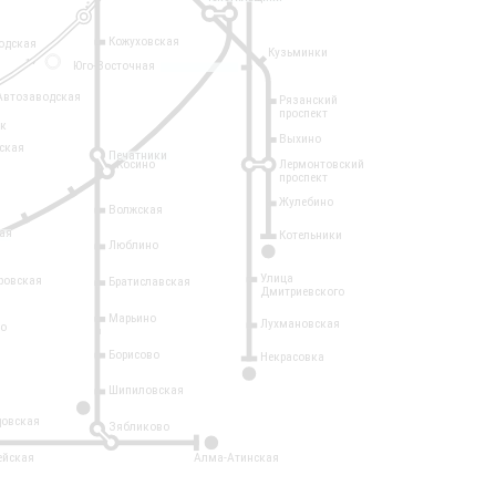
Кожуховская
одская
Кузьминки
14
Юго-Восточная
Автозаводская
Рязанский
проспект
рк
Выхино
ская
Печатники
Косино
Лермонтовский
проспект
Жулебино
Волжская
ая
Котельники
Люблино
7
Улица
ровская
Братиславская
Дмитриевского
Марьино
Лухмановская
о
1
Борисово
Некрасовка
15
Шипиловская
10
овская
Зябликово
2
ейская
Алма-Атинская