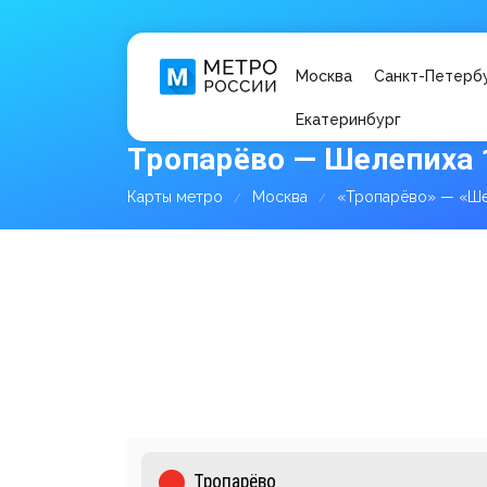
Москва
Санкт-Петерб
Екатеринбург
Тропарёво — Шелепиха 
Карты метро
Москва
«Тропарёво» — «Ш