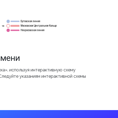
Бутовская линия
12
Московское Центральное Кольцо
14
Некрасовская линия
15
емени
а», используя интерактивную схему
 Следуйте указаниям интерактивной схемы