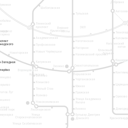
Дубровка
Лужники
Шаболовская
Автозав
Тульская
робьёвы
Ленинский
ры
проспект
ЗИЛ
Верхние
Крымская
ощадь
иверситет
Котлы
Технопа
агарина
Академическая
Коломен
оспект
оспект
Нагатинская
Нагатинский
рнадского
рнадского
Профсоюзная
затон
Нагорная
Кленовый
Новые Черёмушки
Новаторская
бульвар
Нахимовский проспект
Каширск
Калужская
о-Западная
о-Западная
Севастопольская
Зюзино
11
опарёво
опарёво
Воронцовская
Кантеми
Варшавская
Каховская
Беляево
мянцево
Чертановская
Коньково
Царицын
ларьево
Южная
Тёплый Стан
латов Луг
Пражская
Ясенево
Орехово
Улица Академика
окшино
Новоясеневская
Янгеля
6
ьховая
Аннино
Домодед
вский парк
Лесопарковая
ммунарка
Улица
Бульвар Дмитрия
Старокачаловская
Донского
Красногвард
9
Улица Скобелевская