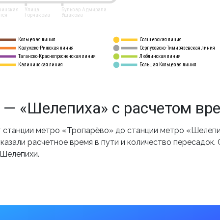
нинская
Улица
Бульвар Адмирала
лея
Горчакова
Ушакова
Кольцевая линия
Солнцевская линия
8 
А
Калужско-Рижская линия
Серпуховско-Тимирязевская линия
9
Таганско-Краснопресненская линия
Люблинская линия
10
Калининская линия
Большая Кольцевая линия
11
 — «Шелепиха» с расчетом вр
 станции метро «Тропарёво» до станции метро «Шелепих
казали расчетное время в пути и количество пересадок.
 Шелепихи.