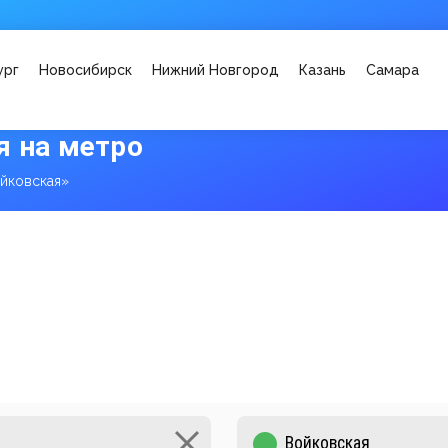
ург
Новосибирск
Нижний Новгород
Казань
Самара
я на метро
йковская»