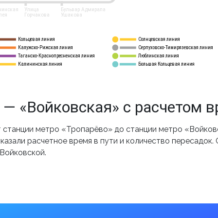
нинская
Улица
Бульвар Адмирала
лея
Горчакова
Ушакова
Кольцевая линия
Солнцевская линия
8 
А
Калужско-Рижская линия
Серпуховско-Тимирязевская линия
9
Таганско-Краснопресненская линия
Люблинская линия
10
Калининская линия
Большая Кольцевая линия
11
 — «Войковская» с расчетом 
станции метро «Тропарёво» до станции метро «Войковс
казали расчетное время в пути и количество пересадок.
 Войковской.