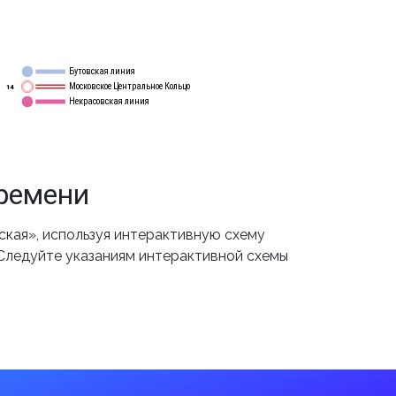
Бутовская линия
12
Московское Центральное Кольцо
14
Некрасовская линия
15
времени
кая», используя интерактивную схему
 Следуйте указаниям интерактивной схемы