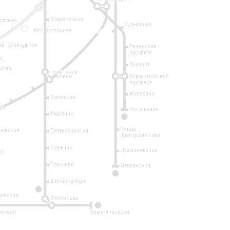
Кожуховская
одская
Кузьминки
14
Юго-Восточная
Автозаводская
Рязанский
проспект
рк
Выхино
ская
Печатники
Косино
Лермонтовский
проспект
Жулебино
Волжская
ая
Котельники
Люблино
7
Улица
ровская
Братиславская
Дмитриевского
Марьино
Лухмановская
о
1
Борисово
Некрасовка
15
Шипиловская
10
овская
Зябликово
2
ейская
Алма-Атинская