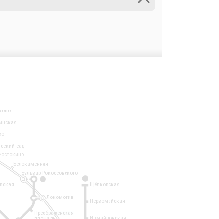
ково
инская
во
ческий сад
Ростокино
Белокаменная
Бульвар Рокоссовского
3
1
евская
Щёлковская
Локомотив
Первомайская
Преображенская
Измайловская
площадь