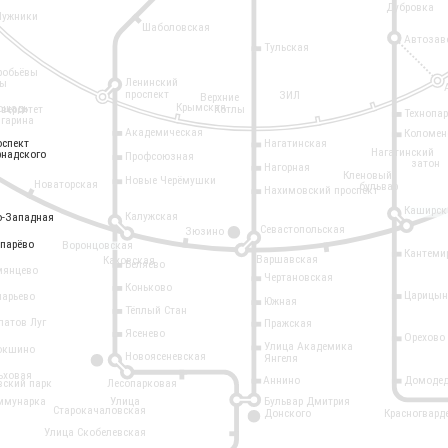
Дубровка
Лужники
Шаболовская
Автозав
Тульская
робьёвы
Ленинский
ры
проспект
ЗИЛ
Верхние
Крымская
ощадь
иверситет
Котлы
Технопа
агарина
Академическая
Коломен
оспект
оспект
Нагатинская
Нагатинский
рнадского
рнадского
Профсоюзная
затон
Нагорная
Кленовый
Новые Черёмушки
Новаторская
бульвар
Нахимовский проспект
Каширск
Калужская
о-Западная
о-Западная
Севастопольская
Зюзино
11
опарёво
опарёво
Воронцовская
Кантеми
Варшавская
Каховская
Беляево
мянцево
Чертановская
Коньково
Царицын
ларьево
Южная
Тёплый Стан
латов Луг
Пражская
Ясенево
Орехово
Улица Академика
окшино
Новоясеневская
Янгеля
6
ьховая
Аннино
Домодед
вский парк
Лесопарковая
ммунарка
Улица
Бульвар Дмитрия
Старокачаловская
Донского
Красногвард
9
Улица Скобелевская