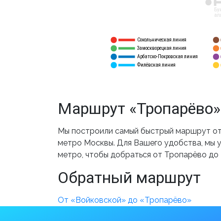
12
Бу
ал
Сокольническая линия
5
1
Замоскворецкая линия
6
2
Арбатско-Покровская линия
3
7
Филёвская линия
4
8
Маршрут «Тропарёво»
Мы построили самый быстрый маршрут от 
метро Москвы. Для Вашего удобства, мы у
метро, чтобы добраться от Тропарёво до
Обратный маршрут
От «Войковской» до «Тропарёво»