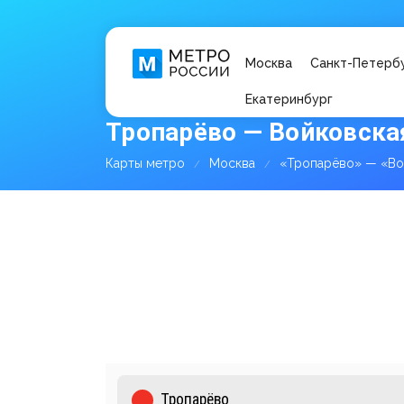
Москва
Санкт-Петерб
Екатеринбург
Тропарёво — Войковска
Карты метро
Москва
«Тропарёво» — «Во