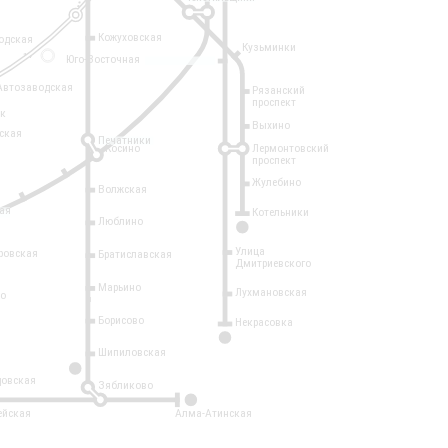
Кожуховская
одская
Кузьминки
14
Юго-Восточная
Автозаводская
Рязанский
проспект
рк
Выхино
ская
Печатники
Косино
Лермонтовский
проспект
Жулебино
Волжская
ая
Котельники
Люблино
7
Улица
ровская
Братиславская
Дмитриевского
Марьино
Лухмановская
о
1
Борисово
Некрасовка
15
Шипиловская
10
овская
Зябликово
2
ейская
Алма-Атинская