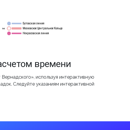
Бутовская линия
12
Московское Центральное Кольцо
14
Некрасовская линия
15
асчетом времени
 Вернадского», используя интерактивную
садок. Следуйте указаниям интерактивной