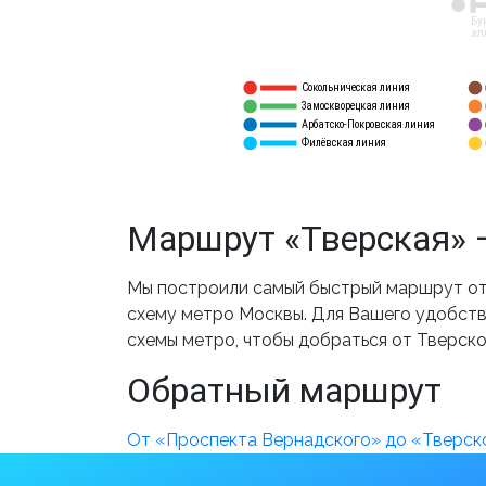
12
Бу
ал
Сокольническая линия
5
1
Замоскворецкая линия
6
2
Арбатско-Покровская линия
3
7
Филёвская линия
4
8
Маршрут «Тверская» —
Мы построили самый быстрый маршрут от 
схему метро Москвы. Для Вашего удобства
схемы метро, чтобы добраться от Тверск
Обратный маршрут
От «Проспекта Вернадского» до «Тверск