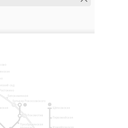
ково
инская
во
ческий сад
Ростокино
Белокаменная
Бульвар Рокоссовского
3
1
евская
Щёлковская
Локомотив
Первомайская
Преображенская
Измайловская
площадь