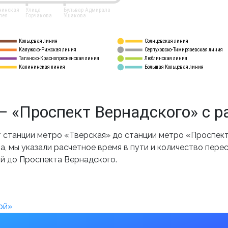
нинская
Улица
Бульвар Адмирала
лея
Горчакова
Ушакова
Кольцевая линия
Солнцевская линия
8 
А
Калужско-Рижская линия
Серпуховско-Тимирязевская линия
9
Таганско-Краснопресненская линия
Люблинская линия
10
Калининская линия
Большая Кольцевая линия
11
 «Проспект Вернадского» с р
станции метро «Тверская» до станции метро «Проспект
, мы указали расчетное время в пути и количество пере
ой до Проспекта Вернадского.
ой»