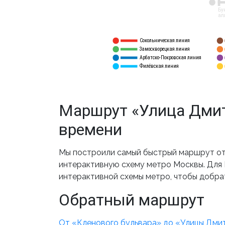
12
Бу
ал
Сокольническая линия
5
1
Замоскворецкая линия
6
2
Арбатско-Покровская линия
3
7
Филёвская линия
4
8
Маршрут «Улица Дмит
времени
Мы построили самый быстрый маршрут от 
интерактивную схему метро Москвы. Для В
интерактивной схемы метро, чтобы добра
Обратный маршрут
От «Кленового бульвара» до «Улицы Дми