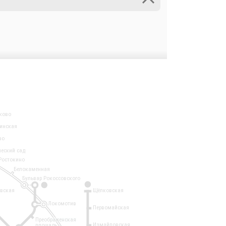
ково
инская
во
ческий сад
Ростокино
Белокаменная
Бульвар Рокоссовского
3
1
евская
Щёлковская
Локомотив
Первомайская
Преображенская
Измайловская
площадь