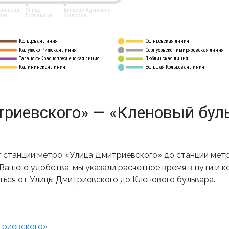
нинская
Улица
Бульвар Адмирала
лея
Горчакова
Ушакова
Кольцевая линия
Солнцевская линия
8 
А
Калужско-Рижская линия
Серпуховско-Тимирязевская линия
9
Таганско-Краснопресненская линия
Люблинская линия
10
Калининская линия
Большая Кольцевая линия
11
риевского» — «Кленовый буль
станции метро «Улица Дмитриевского» до станции метр
ашего удобства, мы указали расчетное время в пути и к
ться от Улицы Дмитриевского до Кленового бульвара.
триевского»