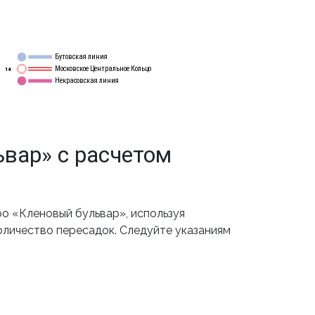
Бутовская линия
12
Московское Центральное Кольцо
14
Некрасовская линия
15
вар» с расчетом
о «Кленовый бульвар», используя
оличество пересадок. Следуйте указаниям