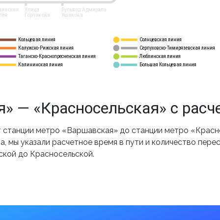
нинская
Улица
Бульвар Адмирала
лея
Горчакова
Ушакова
Кольцевая линия
Солнцевская линия
8 
А
Калужско-Рижская линия
Серпуховско-Тимирязевская линия
9
Таганско-Краснопресненская линия
Люблинская линия
10
Калининская линия
Большая Кольцевая линия
11
» — «Красносельская» с расч
 станции метро «Варшавская» до станции метро «Красно
, мы указали расчетное время в пути и количество пере
ской до Красносельской.