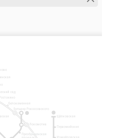
ково
инская
во
ческий сад
Ростокино
Белокаменная
Бульвар Рокоссовского
3
1
евская
Щёлковская
Локомотив
Первомайская
Преображенская
Измайловская
площадь