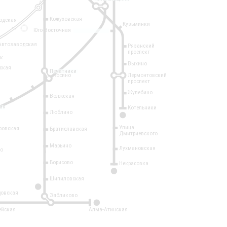
Кожуховская
одская
Кузьминки
14
Юго-Восточная
Автозаводская
Рязанский
проспект
рк
Выхино
ская
Печатники
Косино
Лермонтовский
проспект
Жулебино
Волжская
ая
Котельники
Люблино
7
Улица
ровская
Братиславская
Дмитриевского
Марьино
Лухмановская
о
1
Борисово
Некрасовка
15
Шипиловская
10
овская
Зябликово
2
ейская
Алма-Атинская