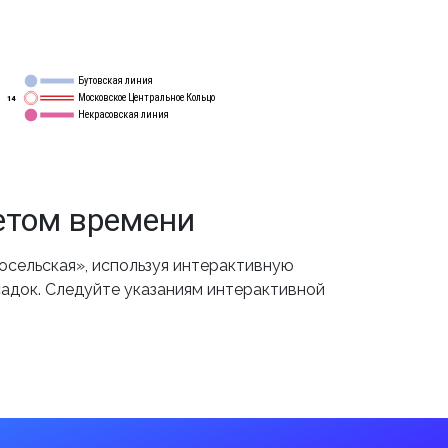
Бутовская линия
12
Московское Центральное Кольцо
14
Некрасовская линия
15
етом времени
сельская», используя интерактивную
садок. Следуйте указаниям интерактивной