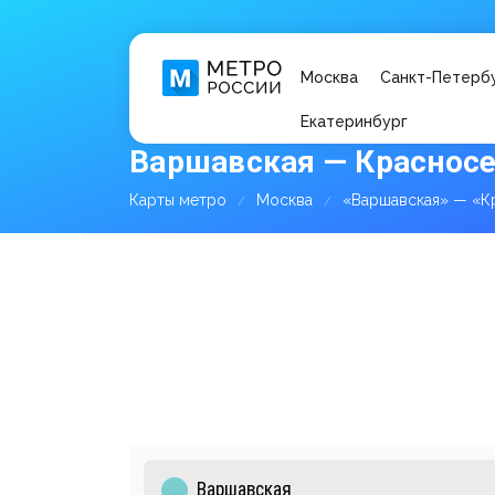
Москва
Санкт-Петерб
Екатеринбург
Варшавская — Красносе
Карты метро
Москва
«Варшавская» — «К