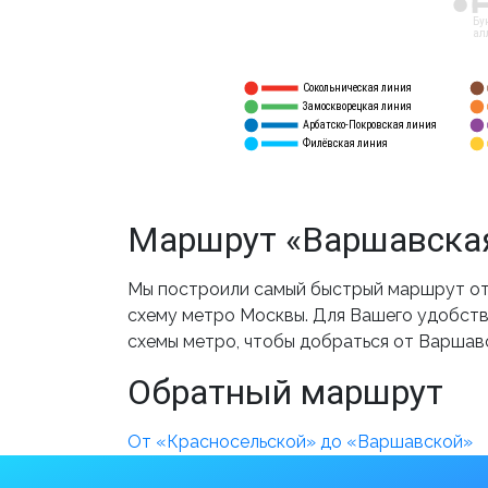
12
Бу
ал
Сокольническая линия
5
1
Замоскворецкая линия
6
2
Арбатско-Покровская линия
3
7
Филёвская линия
4
8
Маршрут «Варшавская
Мы построили самый быстрый маршрут от
схему метро Москвы. Для Вашего удобства
схемы метро, чтобы добраться от Варшав
Обратный маршрут
От «Красносельской» до «Варшавской»