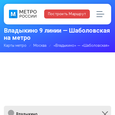
Построить Маршрут
Владыкино 9 линии — Шаболовская
на метро
Карты метро
Москва
«Владыкино» — «Шаболовская»