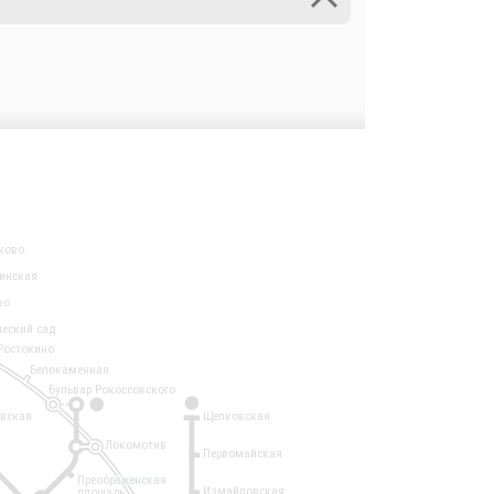
ково
инская
во
ческий сад
Ростокино
Белокаменная
Бульвар Рокоссовского
3
1
евская
Щёлковская
Локомотив
Первомайская
Преображенская
Измайловская
площадь