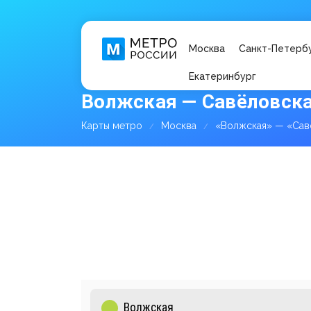
Москва
Санкт-Петерб
Екатеринбург
Волжская — Савёловска
Карты метро
Москва
«Волжская» — «Сав