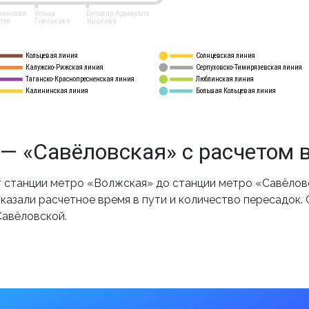
нинская
Улица
Бульвар Адмирала
лея
Горчакова
Ушакова
Кольцевая линия
Солнцевская линия
8 
А
Калужско-Рижская линия
Серпуховско-Тимирязевская линия
9
Таганско-Краснопресненская линия
Люблинская линия
10
Калининская линия
Большая Кольцевая линия
11
— «Савёловская» с расчетом 
станции метро «Волжская» до станции метро «Савёловс
казали расчетное время в пути и количество пересадок.
Савёловской.