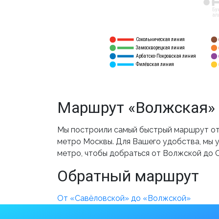
12
Бу
ал
Сокольническая линия
5
1
Замоскворецкая линия
6
2
Арбатско-Покровская линия
3
7
Филёвская линия
4
8
Маршрут «Волжская» 
Мы построили самый быстрый маршрут от 
метро Москвы. Для Вашего удобства, мы у
метро, чтобы добраться от Волжской до 
Обратный маршрут
От «Савёловской» до «Волжской»