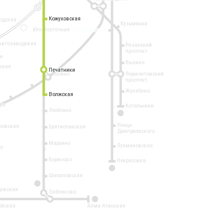
Кожуховская
Кожуховская
одская
Кузьминки
14
Юго-Восточная
Автозаводская
Рязанский
проспект
рк
Выхино
ская
Печатники
Печатники
Косино
Лермонтовский
проспект
Жулебино
Волжская
Волжская
ая
Котельники
Люблино
7
Улица
ровская
Братиславская
Дмитриевского
Марьино
Лухмановская
о
1
Борисово
Некрасовка
15
Шипиловская
10
овская
Зябликово
2
ейская
Алма-Атинская