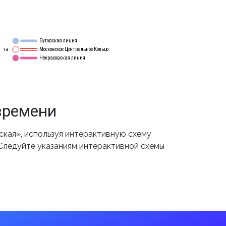
Бутовская линия
12
Московское Центральное Кольцо
14
Некрасовская линия
15
времени
кая», используя интерактивную схему
 Следуйте указаниям интерактивной схемы