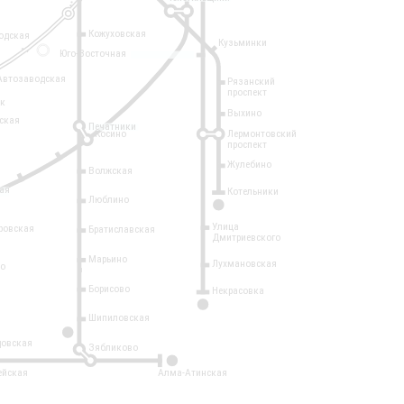
Кожуховская
одская
Кузьминки
14
Юго-Восточная
Автозаводская
Рязанский
проспект
рк
Выхино
ская
Печатники
Косино
Лермонтовский
проспект
Жулебино
Волжская
ая
Котельники
Люблино
7
Улица
ровская
Братиславская
Дмитриевского
Марьино
Лухмановская
о
1
Борисово
Некрасовка
15
Шипиловская
10
овская
Зябликово
2
ейская
Алма-Атинская