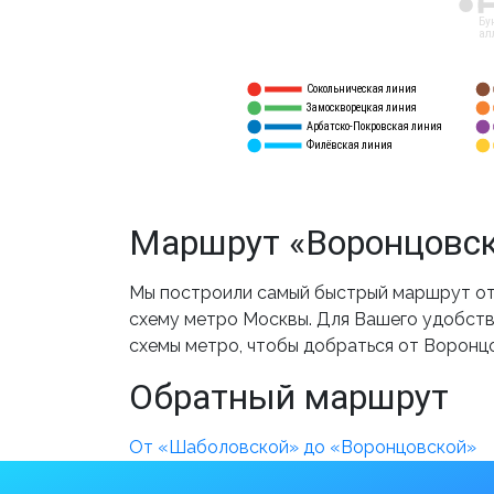
12
Бу
ал
Сокольническая линия
5
1
Замоскворецкая линия
6
2
Арбатско-Покровская линия
3
7
Филёвская линия
4
8
Маршрут «Воронцовск
Мы построили самый быстрый маршрут от
схему метро Москвы. Для Вашего удобства
схемы метро, чтобы добраться от Воронц
Обратный маршрут
От «Шаболовской» до «Воронцовской»