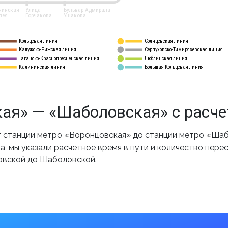
нинская
Улица
Бульвар Адмирала
лея
Горчакова
Ушакова
Кольцевая линия
Солнцевская линия
8 
А
Калужско-Рижская линия
Серпуховско-Тимирязевская линия
9
Таганско-Краснопресненская линия
Люблинская линия
10
Калининская линия
Большая Кольцевая линия
11
ая» — «Шаболовская» с расче
 станции метро «Воронцовская» до станции метро «Шаб
, мы указали расчетное время в пути и количество пере
овской до Шаболовской.