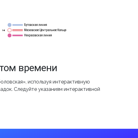
Бутовская линия
12
Московское Центральное Кольцо
14
Некрасовская линия
15
том времени
оловская», используя интерактивную
садок. Следуйте указаниям интерактивной