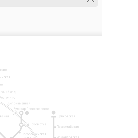
ково
инская
во
ческий сад
Ростокино
Белокаменная
Бульвар Рокоссовского
3
1
евская
Щёлковская
Локомотив
Первомайская
Преображенская
Измайловская
площадь