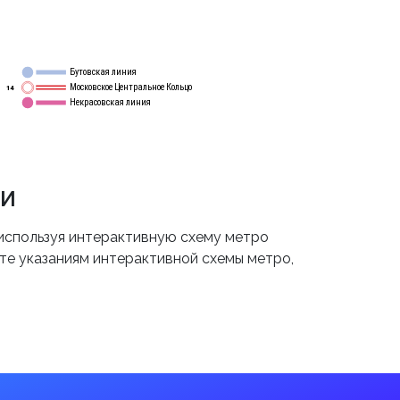
Бутовская линия
12
Московское Центральное Кольцо
14
Некрасовская линия
15
ни
используя интерактивную схему метро
йте указаниям интерактивной схемы метро,