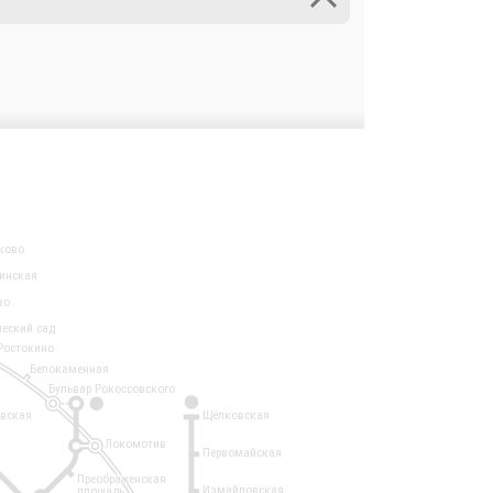
ково
инская
во
ческий сад
Ростокино
Белокаменная
Бульвар Рокоссовского
3
1
евская
Щёлковская
Локомотив
Первомайская
Преображенская
Измайловская
площадь