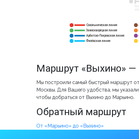
12
Бу
ал
Сокольническая линия
5
1
Замоскворецкая линия
6
2
Арбатско-Покровская линия
3
7
Филёвская линия
4
8
Маршрут «Выхино» — 
Мы построили самый быстрый маршрут от 
Москвы. Для Вашего удобства, мы указали
чтобы добраться от Выхино до Марьино.
Обратный маршрут
От «Марьино» до «Выхино»