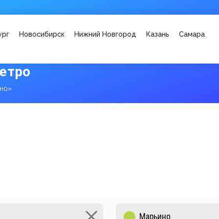
ург
Новосибирск
Нижний Новгород
Казань
Самара
етро
но»