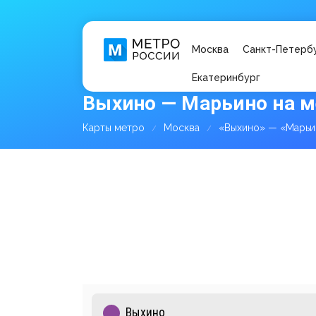
Москва
Санкт-Петерб
Екатеринбург
Выхино — Марьино на м
Карты метро
Москва
«Выхино» — «Марьи