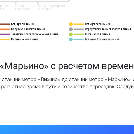
нинская
Улица
Бульвар Адмирала
лея
Горчакова
Ушакова
Кольцевая линия
Солнцевская линия
8 
А
Калужско-Рижская линия
Серпуховско-Тимирязевская линия
9
Таганско-Краснопресненская линия
Люблинская линия
10
Калининская линия
Большая Кольцевая линия
11
«Марьино» с расчетом време
станции метро «Выхино» до станции метро «Марьино», 
 расчетное время в пути и количество пересадок. Следу