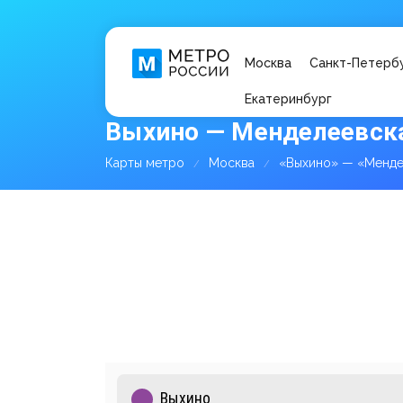
Москва
Санкт-Петерб
Екатеринбург
Выхино — Менделеевска
Карты метро
Москва
«Выхино» — «Менде