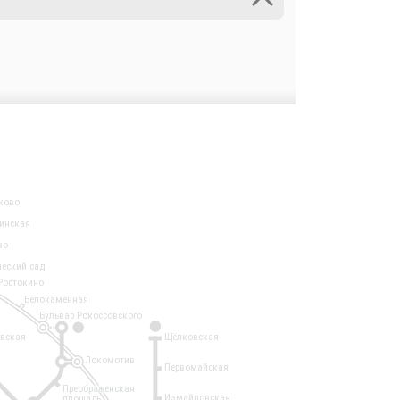
ково
инская
во
ческий сад
Ростокино
Белокаменная
Бульвар Рокоссовского
3
1
евская
Щёлковская
Локомотив
Первомайская
Преображенская
Измайловская
площадь