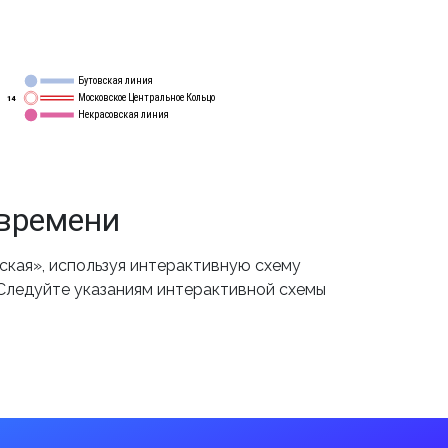
Бутовская линия
12
Московское Центральное Кольцо
14
Некрасовская линия
15
 времени
кая», используя интерактивную схему
 Следуйте указаниям интерактивной схемы