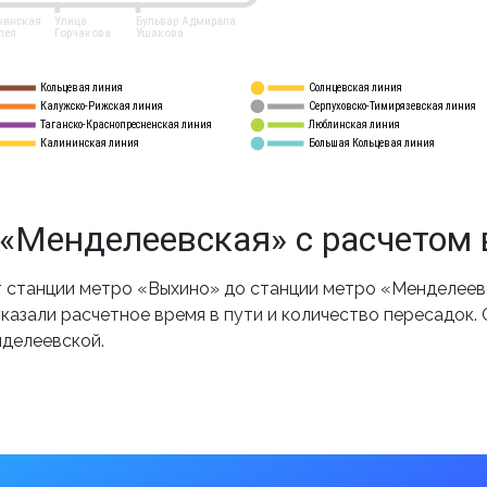
нинская
Улица
Бульвар Адмирала
лея
Горчакова
Ушакова
Кольцевая линия
Солнцевская линия
8 
А
Калужско-Рижская линия
Серпуховско-Тимирязевская линия
9
Таганско-Краснопресненская линия
Люблинская линия
10
Калининская линия
Большая Кольцевая линия
11
«Менделеевская» с расчетом
станции метро «Выхино» до станции метро «Менделеевс
казали расчетное время в пути и количество пересадок.
нделеевской.