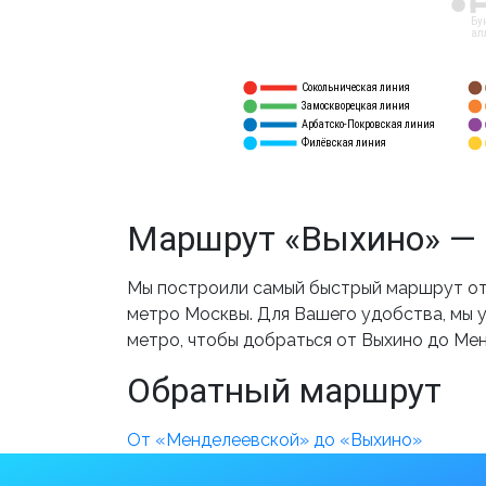
12
Бу
ал
Сокольническая линия
5
1
Замоскворецкая линия
6
2
Арбатско-Покровская линия
3
7
Филёвская линия
4
8
Маршрут «Выхино» — 
Мы построили самый быстрый маршрут от 
метро Москвы. Для Вашего удобства, мы у
метро, чтобы добраться от Выхино до Ме
Обратный маршрут
От «Менделеевской» до «Выхино»