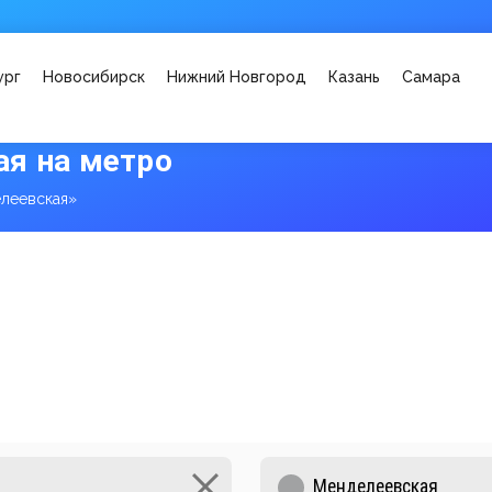
ург
Новосибирск
Нижний Новгород
Казань
Самара
я на метро
леевская»