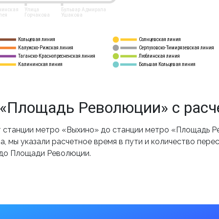
нинская
Улица
Бульвар Адмирала
лея
Горчакова
Ушакова
Кольцевая линия
Солнцевская линия
8 
А
Калужско-Рижская линия
Серпуховско-Тимирязевская линия
9
Таганско-Краснопресненская линия
Люблинская линия
10
Калининская линия
Большая Кольцевая линия
11
«Площадь Революции» с расч
 станции метро «Выхино» до станции метро «Площадь Р
, мы указали расчетное время в пути и количество пере
 до Площади Революции.