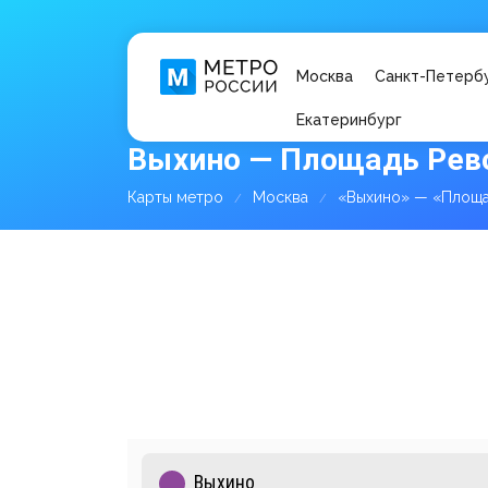
Москва
Санкт-Петерб
Екатеринбург
Выхино — Площадь Рев
Карты метро
Москва
«Выхино» — «Площа