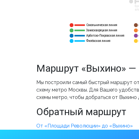
12
Бу
ал
Сокольническая линия
5
1
Замоскворецкая линия
6
2
Арбатско-Покровская линия
3
7
Филёвская линия
4
8
Маршрут «Выхино» — 
Мы построили самый быстрый маршрут от
схему метро Москвы. Для Вашего удобства
схемы метро, чтобы добраться от Выхино
Обратный маршрут
От «Площади Революции» до «Выхино»