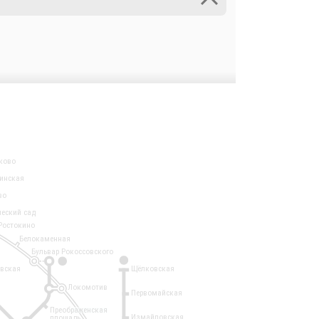
ково
инская
во
ческий сад
Ростокино
Белокаменная
Бульвар Рокоссовского
3
1
евская
Щёлковская
Локомотив
Первомайская
Преображенская
Измайловская
площадь