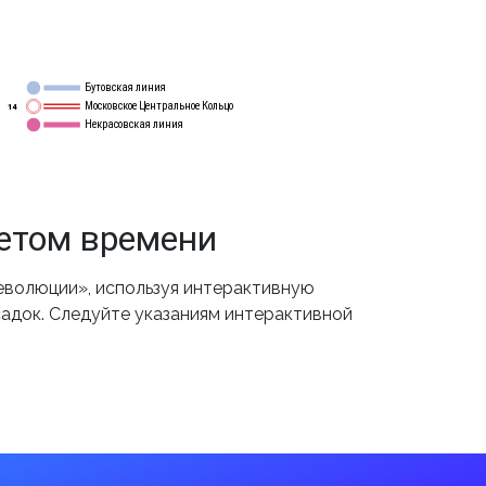
Бутовская линия
12
Московское Центральное Кольцо
14
Некрасовская линия
15
етом времени
еволюции», используя интерактивную
садок. Следуйте указаниям интерактивной