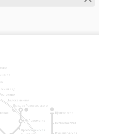
ково
инская
во
ческий сад
Ростокино
Белокаменная
Бульвар Рокоссовского
3
1
евская
Щёлковская
Локомотив
Первомайская
Преображенская
Измайловская
площадь