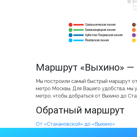
12
Бу
ал
Сокольническая линия
5
1
Замоскворецкая линия
6
2
Арбатско-Покровская линия
3
7
Филёвская линия
4
8
Маршрут «Выхино» — 
Мы построили самый быстрый маршрут от 
метро Москвы. Для Вашего удобства, мы у
метро, чтобы добраться от Выхино до Ста
Обратный маршрут
От «Стахановской» до «Выхино»