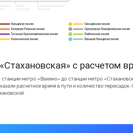
нинская
Улица
Бульвар Адмирала
лея
Горчакова
Ушакова
Кольцевая линия
Солнцевская линия
8 
А
Калужско-Рижская линия
Серпуховско-Тимирязевская линия
9
Таганско-Краснопресненская линия
Люблинская линия
10
Калининская линия
Большая Кольцевая линия
11
«Стахановская» с расчетом в
станции метро «Выхино» до станции метро «Стахановск
казали расчетное время в пути и количество пересадок.
хановской.