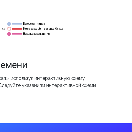
Бутовская линия
12
Московское Центральное Кольцо
14
Некрасовская линия
15
ремени
ая», используя интерактивную схему
 Следуйте указаниям интерактивной схемы