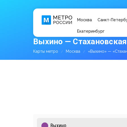
Москва
Санкт-Петерб
Екатеринбург
Выхино — Стахановская
Карты метро
Москва
«Выхино» — «Стаха