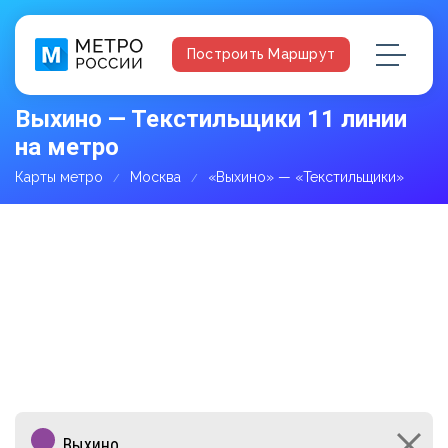
Построить Маршрут
Выхино — Текстильщики 11 линии
на метро
Карты метро
Москва
«Выхино» — «Текстильщики»