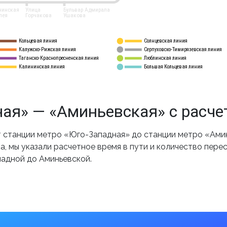
нинская
Улица
Бульвар Адмирала
лея
Горчакова
Ушакова
Кольцевая линия
Солнцевская линия
8 
А
Калужско-Рижская линия
Серпуховско-Тимирязевская линия
9
Таганско-Краснопресненская линия
Люблинская линия
10
Калининская линия
Большая Кольцевая линия
11
ая» — «Аминьевская» с расче
станции метро «Юго-Западная» до станции метро «Амин
, мы указали расчетное время в пути и количество пере
падной до Аминьевской.