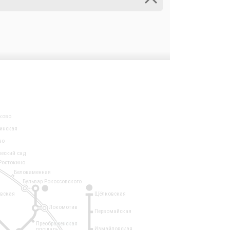
ково
инская
во
ческий сад
Ростокино
Белокаменная
Бульвар Рокоссовского
3
1
евская
Щёлковская
Локомотив
Первомайская
Преображенская
Измайловская
площадь