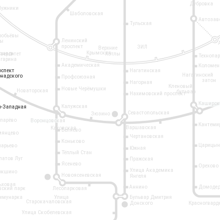
Дубровка
Лужники
Шаболовская
Автозав
Тульская
робьёвы
Ленинский
ры
проспект
ЗИЛ
Верхние
Крымская
ощадь
иверситет
Котлы
Технопа
агарина
Академическая
Коломен
оспект
оспект
Нагатинская
Нагатинский
рнадского
рнадского
Профсоюзная
затон
Нагорная
Кленовый
Новые Черёмушки
Новаторская
бульвар
Нахимовский проспект
Каширск
Калужская
о-Западная
о-Западная
Севастопольская
Зюзино
11
опарёво
Воронцовская
Кантеми
Варшавская
Каховская
Беляево
мянцево
Чертановская
Коньково
Царицын
ларьево
Южная
Тёплый Стан
латов Луг
Пражская
Ясенево
Орехово
Улица Академика
окшино
Новоясеневская
Янгеля
6
ьховая
Аннино
Домодед
вский парк
Лесопарковая
ммунарка
Улица
Бульвар Дмитрия
Старокачаловская
Донского
Красногвард
9
Улица Скобелевская