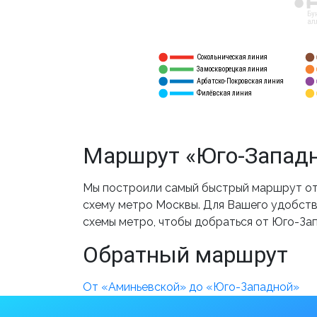
12
Бу
ал
Сокольническая линия
5
1
Замоскворецкая линия
6
2
Арбатско-Покровская линия
3
7
Филёвская линия
4
8
Маршрут «Юго-Западн
Мы построили самый быстрый маршрут от 
схему метро Москвы. Для Вашего удобства
схемы метро, чтобы добраться от Юго-За
Обратный маршрут
От «Аминьевской» до «Юго-Западной»