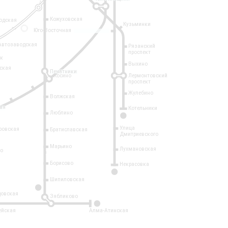
Кожуховская
одская
Кузьминки
14
Юго-Восточная
Автозаводская
Рязанский
проспект
рк
Выхино
ская
Печатники
Косино
Лермонтовский
проспект
Жулебино
Волжская
ая
Котельники
Люблино
7
Улица
ровская
Братиславская
Дмитриевского
Марьино
Лухмановская
о
1
Борисово
Некрасовка
15
Шипиловская
10
овская
Зябликово
2
ейская
Алма-Атинская