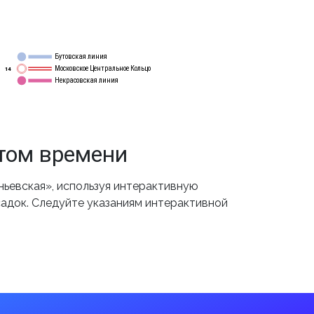
Бутовская линия
12
Московское Центральное Кольцо
14
Некрасовская линия
15
том времени
ьевская», используя интерактивную
садок. Следуйте указаниям интерактивной