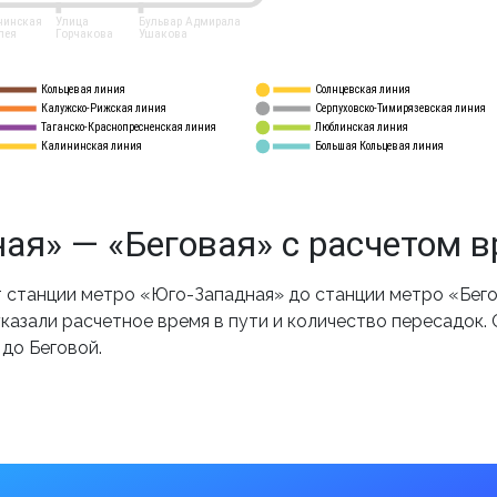
нинская
Улица
Бульвар Адмирала
лея
Горчакова
Ушакова
Кольцевая линия
Солнцевская линия
8 
А
Калужско-Рижская линия
Серпуховско-Тимирязевская линия
9
Таганско-Краснопресненская линия
Люблинская линия
10
Калининская линия
Большая Кольцевая линия
11
ая» — «Беговая» с расчетом 
станции метро «Юго-Западная» до станции метро «Бего
казали расчетное время в пути и количество пересадок.
до Беговой.