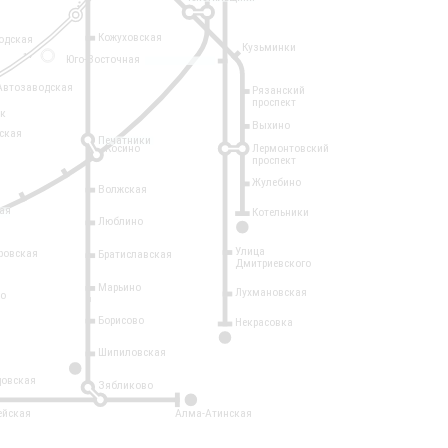
Кожуховская
одская
Кузьминки
14
Юго-Восточная
Автозаводская
Рязанский
проспект
рк
Выхино
ская
Печатники
Косино
Лермонтовский
проспект
Жулебино
Волжская
ая
Котельники
Люблино
7
Улица
ровская
Братиславская
Дмитриевского
Марьино
Лухмановская
о
1
Борисово
Некрасовка
15
Шипиловская
10
овская
Зябликово
2
ейская
Алма-Атинская