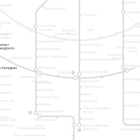
Дубровка
Лужники
Шаболовская
Автозав
Тульская
робьёвы
Ленинский
ры
проспект
ЗИЛ
Верхние
Крымская
ощадь
иверситет
Котлы
Технопа
агарина
Академическая
Коломен
оспект
оспект
Нагатинская
Нагатинский
рнадского
рнадского
Профсоюзная
затон
Нагорная
Кленовый
Новые Черёмушки
Новаторская
бульвар
Нахимовский проспект
Каширск
Калужская
о-Западная
о-Западная
Севастопольская
Зюзино
11
опарёво
Воронцовская
Кантеми
Варшавская
Каховская
Беляево
мянцево
Чертановская
Коньково
Царицын
ларьево
Южная
Тёплый Стан
латов Луг
Пражская
Ясенево
Орехово
Улица Академика
окшино
Новоясеневская
Янгеля
6
ьховая
Аннино
Домодед
вский парк
Лесопарковая
ммунарка
Улица
Бульвар Дмитрия
Старокачаловская
Донского
Красногвард
9
Улица Скобелевская