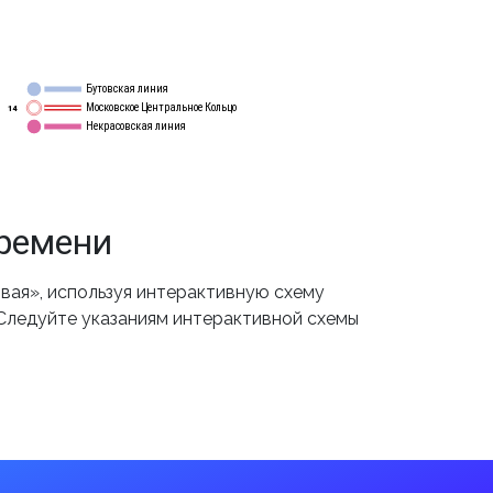
Бутовская линия
12
Московское Центральное Кольцо
14
Некрасовская линия
15
времени
вая», используя интерактивную схему
 Следуйте указаниям интерактивной схемы