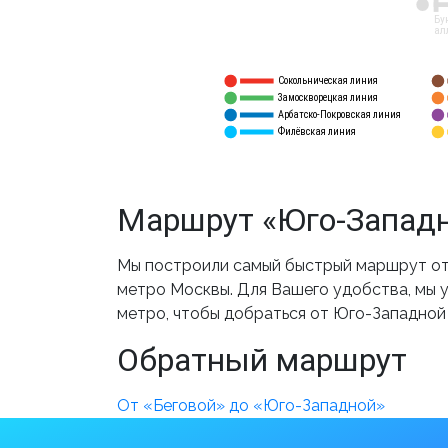
12
Бу
ал
Сокольническая линия
5
1
Замоскворецкая линия
6
2
Арбатско-Покровская линия
3
7
Филёвская линия
4
8
Маршрут «Юго-Западн
Мы построили самый быстрый маршрут от 
метро Москвы. Для Вашего удобства, мы у
метро, чтобы добраться от Юго-Западной 
Обратный маршрут
От «Беговой» до «Юго-Западной»