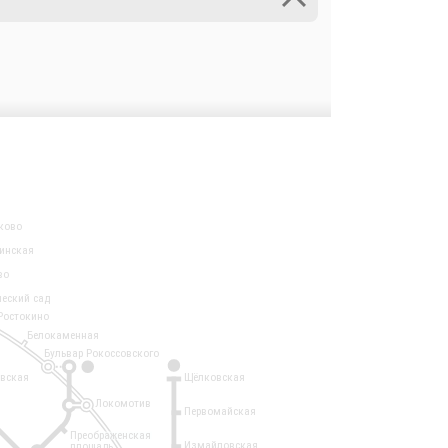
ково
инская
во
ческий сад
Ростокино
Белокаменная
Бульвар Рокоссовского
3
1
евская
Щёлковская
Локомотив
Первомайская
Преображенская
Измайловская
площадь