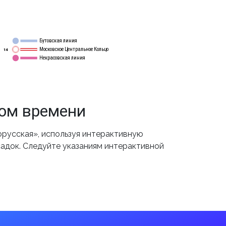
Бутовская линия
12
Московское Центральное Кольцо
14
Некрасовская линия
15
том времени
русская», используя интерактивную
садок. Следуйте указаниям интерактивной