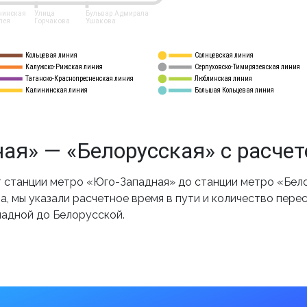
нинская
Улица
Бульвар Адмирала
лея
Горчакова
Ушакова
Кольцевая линия
Солнцевская линия
8 
А
Калужско-Рижская линия
Серпуховско-Тимирязевская линия
9
Таганско-Краснопресненская линия
Люблинская линия
10
Калининская линия
Большая Кольцевая линия
11
ая» — «Белорусская» с расче
 станции метро «Юго-Западная» до станции метро «Бело
, мы указали расчетное время в пути и количество пере
падной до Белорусской.