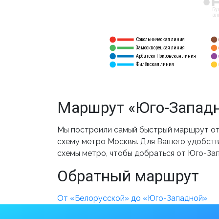
12
Бу
ал
Сокольническая линия
5
1
Замоскворецкая линия
6
2
Арбатско-Покровская линия
3
7
Филёвская линия
4
8
Маршрут «Юго-Западн
Мы построили самый быстрый маршрут от
схему метро Москвы. Для Вашего удобства
схемы метро, чтобы добраться от Юго-За
Обратный маршрут
От «Белорусской» до «Юго-Западной»