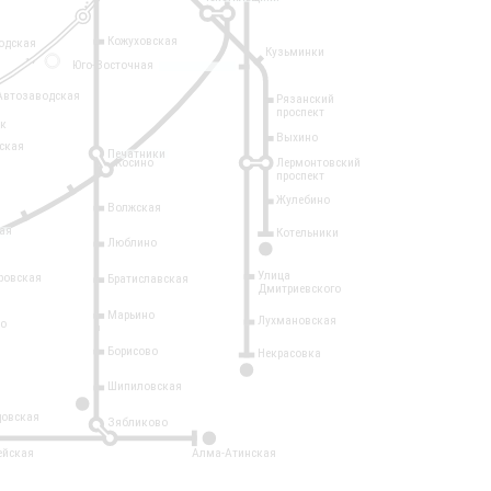
Кожуховская
одская
Кузьминки
14
Юго-Восточная
Автозаводская
Рязанский
проспект
рк
Выхино
ская
Печатники
Косино
Лермонтовский
проспект
Жулебино
Волжская
ая
Котельники
Люблино
7
Улица
ровская
Братиславская
Дмитриевского
Марьино
Лухмановская
о
1
Борисово
Некрасовка
15
Шипиловская
10
овская
Зябликово
2
ейская
Алма-Атинская