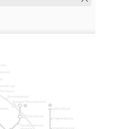
ково
инская
во
ческий сад
Ростокино
Белокаменная
Бульвар Рокоссовского
3
1
евская
Щёлковская
Локомотив
Первомайская
Преображенская
Измайловская
площадь