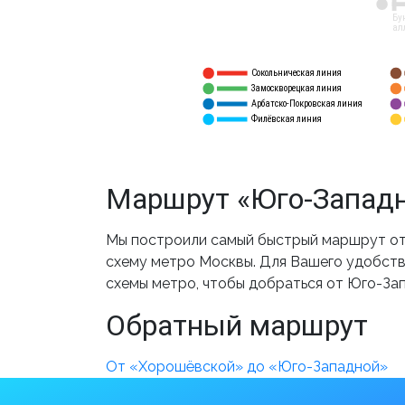
12
Бу
ал
Сокольническая линия
5
1
Замоскворецкая линия
6
2
Арбатско-Покровская линия
3
7
Филёвская линия
4
8
Маршрут «Юго-Западн
Мы построили самый быстрый маршрут от
схему метро Москвы. Для Вашего удобства
схемы метро, чтобы добраться от Юго-За
Обратный маршрут
От «Хорошёвской» до «Юго-Западной»