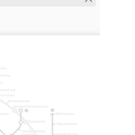
ково
инская
во
ческий сад
Ростокино
Белокаменная
Бульвар Рокоссовского
3
1
евская
Щёлковская
Локомотив
Первомайская
Преображенская
Измайловская
площадь