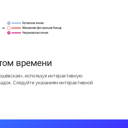
Бутовская линия
12
Московское Центральное Кольцо
14
Некрасовская линия
15
том времени
ошёвская», используя интерактивную
садок. Следуйте указаниям интерактивной