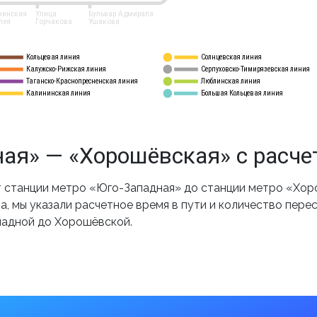
нинская
Улица
Бульвар Адмирала
лея
Горчакова
Ушакова
Кольцевая линия
Солнцевская линия
8 
А
Калужско-Рижская линия
Серпуховско-Тимирязевская линия
9
Таганско-Краснопресненская линия
Люблинская линия
10
Калининская линия
Большая Кольцевая линия
11
ая» — «Хорошёвская» с расче
 станции метро «Юго-Западная» до станции метро «Хор
, мы указали расчетное время в пути и количество пере
падной до Хорошёвской.