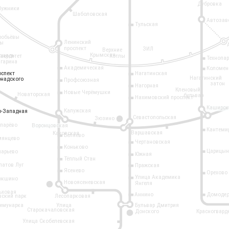
Дубровка
Лужники
Шаболовская
Автозав
Тульская
робьёвы
Ленинский
ры
проспект
ЗИЛ
Верхние
Крымская
ощадь
иверситет
Котлы
Технопа
агарина
Академическая
Коломен
оспект
оспект
Нагатинская
Нагатинский
рнадского
рнадского
Профсоюзная
затон
Нагорная
Кленовый
Новые Черёмушки
Новаторская
бульвар
Нахимовский проспект
Каширск
Калужская
о-Западная
о-Западная
Севастопольская
Зюзино
11
опарёво
Воронцовская
Кантеми
Варшавская
Каховская
Беляево
мянцево
Чертановская
Коньково
Царицын
ларьево
Южная
Тёплый Стан
латов Луг
Пражская
Ясенево
Орехово
Улица Академика
окшино
Новоясеневская
Янгеля
6
ьховая
Аннино
Домодед
вский парк
Лесопарковая
ммунарка
Улица
Бульвар Дмитрия
Старокачаловская
Донского
Красногвард
9
Улица Скобелевская