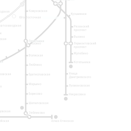
Кожуховская
одская
Кузьминки
14
Юго-Восточная
Автозаводская
Рязанский
проспект
рк
Выхино
ская
Печатники
Косино
Лермонтовский
проспект
Жулебино
Волжская
ая
Котельники
Люблино
7
Улица
ровская
Братиславская
Дмитриевского
Марьино
Лухмановская
о
1
Борисово
Некрасовка
15
Шипиловская
10
овская
Зябликово
2
ейская
Алма-Атинская