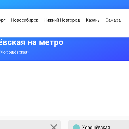
ург
Новосибирск
Нижний Новгород
Казань
Самара
вская на метро
«Хорошёвская»