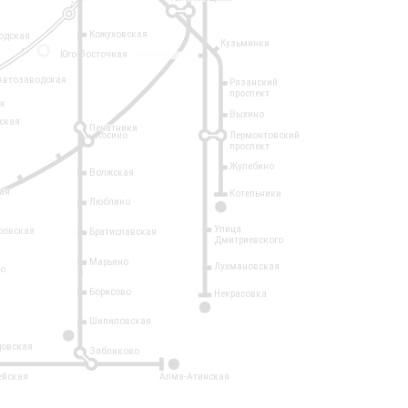
Кожуховская
одская
Кузьминки
14
Юго-Восточная
Автозаводская
Рязанский
проспект
рк
Выхино
ская
Печатники
Косино
Лермонтовский
проспект
Жулебино
Волжская
ая
Котельники
Люблино
7
Улица
ровская
Братиславская
Дмитриевского
Марьино
Лухмановская
о
1
Борисово
Некрасовка
15
Шипиловская
10
овская
Зябликово
2
ейская
Алма-Атинская