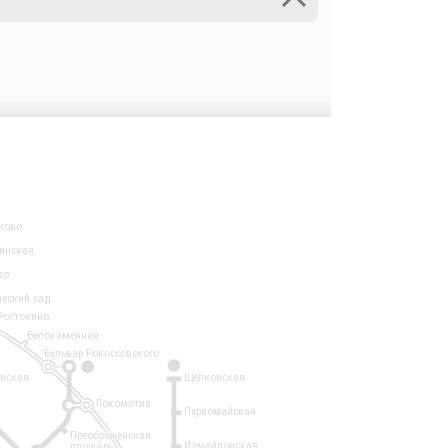
ково
инская
во
ческий сад
Ростокино
Белокаменная
Бульвар Рокоссовского
3
1
евская
Щёлковская
Локомотив
Первомайская
Преображенская
Измайловская
площадь