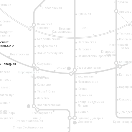
Дубровка
Лужники
Шаболовская
Автозав
Тульская
робьёвы
Ленинский
ры
проспект
ЗИЛ
Верхние
Крымская
ощадь
иверситет
Котлы
Технопа
агарина
Академическая
Коломен
оспект
оспект
Нагатинская
Нагатинский
рнадского
рнадского
Профсоюзная
затон
Нагорная
Кленовый
Новые Черёмушки
Новаторская
бульвар
Нахимовский проспект
Каширск
Калужская
о-Западная
о-Западная
Севастопольская
Зюзино
11
опарёво
Воронцовская
Кантеми
Варшавская
Каховская
Беляево
мянцево
Чертановская
Коньково
Царицын
ларьево
Южная
Тёплый Стан
латов Луг
Пражская
Ясенево
Орехово
Улица Академика
окшино
Новоясеневская
Янгеля
6
ьховая
Аннино
Домодед
вский парк
Лесопарковая
ммунарка
Улица
Бульвар Дмитрия
Старокачаловская
Донского
Красногвард
9
Улица Скобелевская