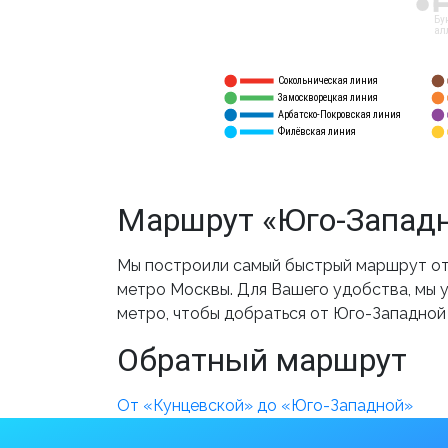
12
Бу
ал
Сокольническая линия
5
1
Замоскворецкая линия
6
2
Арбатско-Покровская линия
3
7
Филёвская линия
4
8
Маршрут «Юго-Западн
Мы построили самый быстрый маршрут от 
метро Москвы. Для Вашего удобства, мы у
метро, чтобы добраться от Юго-Западной
Обратный маршрут
От «Кунцевской» до «Юго-Западной»