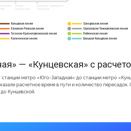
нинская
Улица
Бульвар Адмирала
лея
Горчакова
Ушакова
Кольцевая линия
Солнцевская линия
8 
А
Калужско-Рижская линия
Серпуховско-Тимирязевская линия
9
Таганско-Краснопресненская линия
Люблинская линия
10
Калининская линия
Большая Кольцевая линия
11
ая» — «Кунцевская» с расчет
станции метро «Юго-Западная» до станции метро «Кунц
казали расчетное время в пути и количество пересадок.
 до Кунцевской.