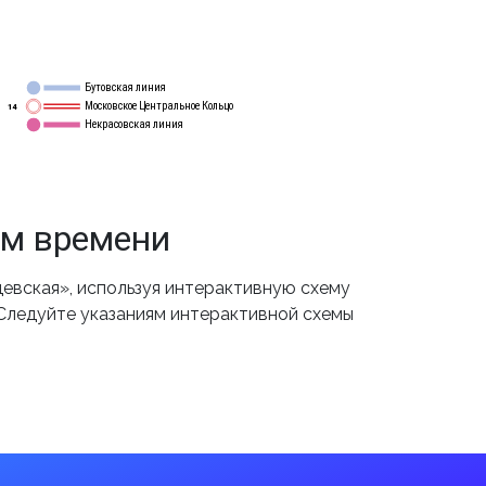
Бутовская линия
12
Московское Центральное Кольцо
14
Некрасовская линия
15
ом времени
евская», используя интерактивную схему
 Следуйте указаниям интерактивной схемы