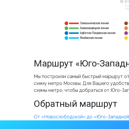
12
Бу
ал
Сокольническая линия
5
1
Замоскворецкая линия
6
2
Арбатско-Покровская линия
3
7
Филёвская линия
4
8
Маршрут «Юго-Западн
Мы построили самый быстрый маршрут от
схему метро Москвы. Для Вашего удобства
схемы метро, чтобы добраться от Юго-За
Обратный маршрут
От «Новослободской» до «Юго-Западной