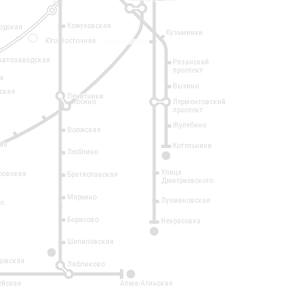
Кожуховская
одская
Кузьминки
14
Юго-Восточная
Автозаводская
Рязанский
проспект
рк
Выхино
ская
Печатники
Косино
Лермонтовский
проспект
Жулебино
Волжская
ая
Котельники
Люблино
7
Улица
ровская
Братиславская
Дмитриевского
Марьино
Лухмановская
о
1
Борисово
Некрасовка
15
Шипиловская
10
овская
Зябликово
2
ейская
Алма-Атинская