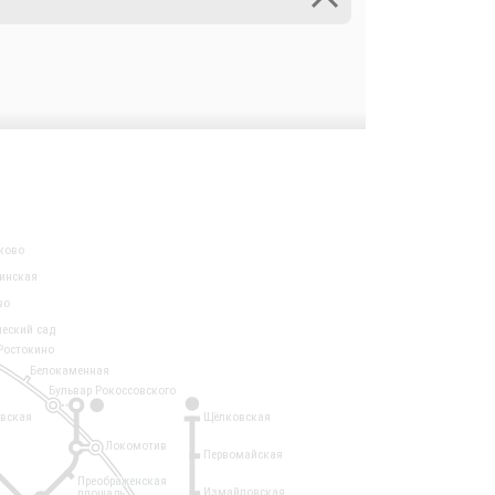
ково
инская
во
ческий сад
Ростокино
Белокаменная
Бульвар Рокоссовского
3
1
евская
Щёлковская
Локомотив
Первомайская
Преображенская
Измайловская
площадь