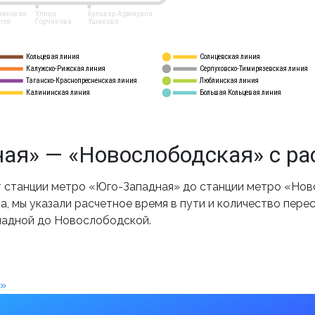
нинская
Улица
Бульвар Адмирала
лея
Горчакова
Ушакова
Кольцевая линия
Солнцевская линия
8 
А
Калужско-Рижская линия
Серпуховско-Тимирязевская линия
9
Таганско-Краснопресненская линия
Люблинская линия
10
Калининская линия
Большая Кольцевая линия
11
ая» — «Новослободская» с ра
 станции метро «Юго-Западная» до станции метро «Нов
, мы указали расчетное время в пути и количество пере
падной до Новослободской.
»