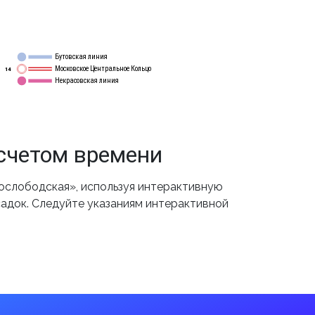
Бутовская линия
12
Московское Центральное Кольцо
14
Некрасовская линия
15
счетом времени
ослободская», используя интерактивную
садок. Следуйте указаниям интерактивной