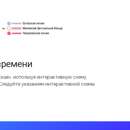
Бутовская линия
12
Московское Центральное Кольцо
14
Некрасовская линия
15
времени
кая», используя интерактивную схему
 Следуйте указаниям интерактивной схемы