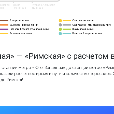
нинская
Улица
Бульвар Адмирала
лея
Горчакова
Ушакова
Кольцевая линия
Солнцевская линия
8 
А
Калужско-Рижская линия
Серпуховско-Тимирязевская линия
9
Таганско-Краснопресненская линия
Люблинская линия
10
Калининская линия
Большая Кольцевая линия
11
ая» — «Римская» с расчетом 
станции метро «Юго-Западная» до станции метро «Римс
казали расчетное время в пути и количество пересадок.
 до Римской.