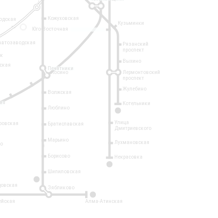
Кожуховская
одская
Кузьминки
14
Юго-Восточная
Автозаводская
Рязанский
проспект
рк
Выхино
ская
Печатники
Косино
Лермонтовский
проспект
Жулебино
Волжская
ая
Котельники
Люблино
7
Улица
ровская
Братиславская
Дмитриевского
Марьино
Лухмановская
о
1
Борисово
Некрасовка
15
Шипиловская
10
овская
Зябликово
2
ейская
Алма-Атинская