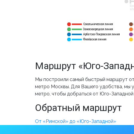
12
Бу
ал
Сокольническая линия
5
1
Замоскворецкая линия
6
2
Арбатско-Покровская линия
3
7
Филёвская линия
4
8
Маршрут «Юго-Западн
Мы построили самый быстрый маршрут от 
метро Москвы. Для Вашего удобства, мы у
метро, чтобы добраться от Юго-Западной
Обратный маршрут
От «Римской» до «Юго-Западной»