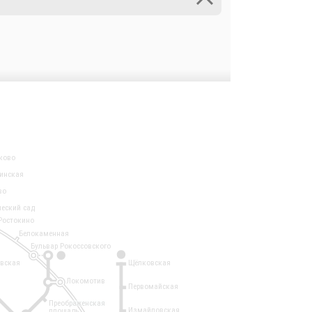
ково
инская
во
ческий сад
Ростокино
Белокаменная
Бульвар Рокоссовского
3
1
евская
Щёлковская
Локомотив
Первомайская
Преображенская
Измайловская
площадь