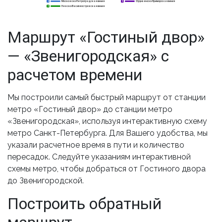
Московско-Петроградская линия
Фрунзенско-Приморская линия
2
2
5
Невско-Василеостровская линия
3
3
Маршрут «Гостиный двор»
— «Звенигородская» с
расчетом времени
Мы построили самый быстрый маршрут от станции
метро «Гостиный двор» до станции метро
«Звенигородская», используя интерактивную схему
метро Санкт-Петербурга. Для Вашего удобства, мы
указали расчетное время в пути и количество
пересадок. Следуйте указаниям интерактивной
схемы метро, чтобы добраться от Гостиного двора
до Звенигородской.
Построить обратный