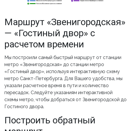
Московско-Петроградская линия
Фрунзенско-Приморская линия
2
2
5
Невско-Василеостровская линия
3
3
Маршрут «Звенигородская»
— «Гостиный двор» с
расчетом времени
Мы построили самый быстрый маршрут от станции
метро «Звенигородская» до станции метро
«Гостиный двор», используя интерактивную схему
метро Санкт-Петербурга. Для Вашего удобства, мы
указали расчетное время в пути и количество
пересадок. Следуйте указаниям интерактивной
схемы метро, чтобы добраться от Звенигородской до
Гостиного двора.
Построить обратный